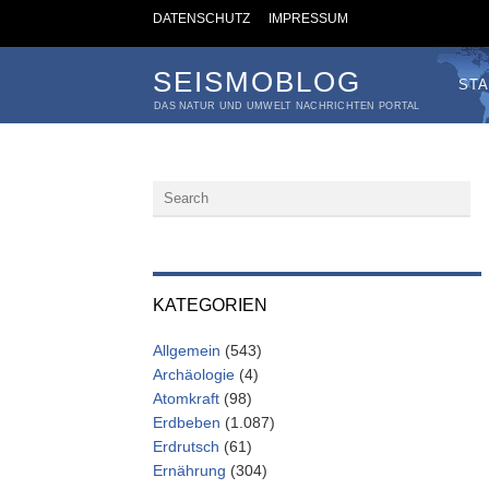
DATENSCHUTZ
IMPRESSUM
SEISMOBLOG
STA
DAS NATUR UND UMWELT NACHRICHTEN PORTAL
KATEGORIEN
Allgemein
(543)
Archäologie
(4)
Atomkraft
(98)
Erdbeben
(1.087)
Erdrutsch
(61)
Ernährung
(304)