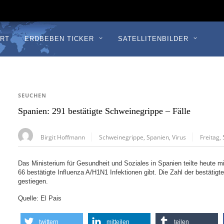
RT
ERDBEBEN TICKER
SATELLITENBILDER
SEUCHEN
Spanien: 291 bestätigte Schweinegrippe – Fälle
Birgit Hoffmann
Schweinegrippe
,
Spanien
,
Virus
Freitag, 
Das Ministerium für Gesundheit und Soziales in Spanien teilte heute m
66 bestätigte Influenza A/H1N1 Infektionen gibt. Die Zahl der bestätigt
gestiegen.
Quelle: El Pais
twittern
mitteilen
teilen