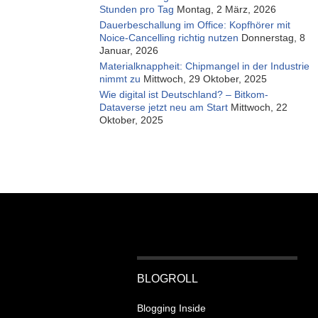
Stunden pro Tag
Montag, 2 März, 2026
Dauerbeschallung im Office: Kopfhörer mit
Noice-Cancelling richtig nutzen
Donnerstag, 8
Januar, 2026
Materialknappheit: Chipmangel in der Industrie
nimmt zu
Mittwoch, 29 Oktober, 2025
Wie digital ist Deutschland? – Bitkom-
Dataverse jetzt neu am Start
Mittwoch, 22
Oktober, 2025
BLOGROLL
Blogging Inside