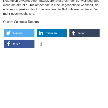
Kolumbien erwartet einen massiveren Ausbruch der Schweingegrippe
wenn die aktuelle Trockenperiode in eine Regenperiode wechselt, da
erfahrungsgemäss das Immunsystem der Kolumbianer in dieser Zeit
mehr geschwächt wird.
Quelle: Colombia Reports
twittern
mitteilen
teilen
teilen