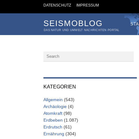
DATENSCHUTZ
IMPRESSUM
SEISMOBLOG
STA
DAS NATUR UND UMWELT NACHRICHTEN PORTAL
KATEGORIEN
Allgemein
(543)
Archäologie
(4)
Atomkraft
(98)
Erdbeben
(1.087)
Erdrutsch
(61)
Ernährung
(304)