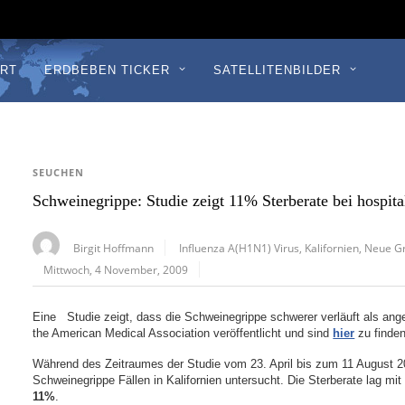
RT
ERDBEBEN TICKER
SATELLITENBILDER
SEUCHEN
Schweinegrippe: Studie zeigt 11% Sterberate bei hospital
Birgit Hoffmann
Influenza A(H1N1) Virus
,
Kalifornien
,
Neue G
Mittwoch, 4 November, 2009
Eine Studie zeigt, dass die Schweinegrippe schwerer verläuft als an
the American Medical Association veröffentlicht und sind
hier
zu finden
Während des Zeitraumes der Studie vom 23. April bis zum 11 August 20
Schweinegrippe Fällen in Kalifornien untersucht. Die Sterberate lag mi
11%
.