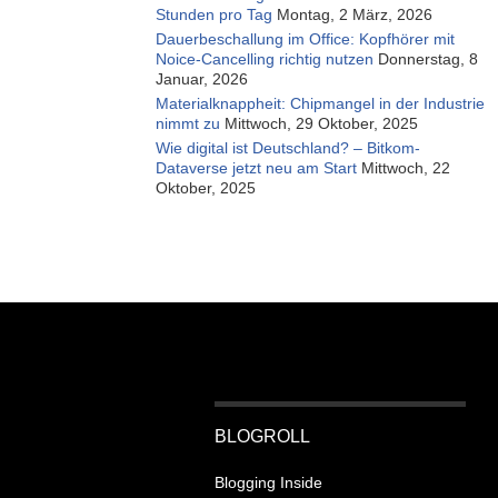
Stunden pro Tag
Montag, 2 März, 2026
Dauerbeschallung im Office: Kopfhörer mit
Noice-Cancelling richtig nutzen
Donnerstag, 8
Januar, 2026
Materialknappheit: Chipmangel in der Industrie
nimmt zu
Mittwoch, 29 Oktober, 2025
Wie digital ist Deutschland? – Bitkom-
Dataverse jetzt neu am Start
Mittwoch, 22
Oktober, 2025
BLOGROLL
Blogging Inside