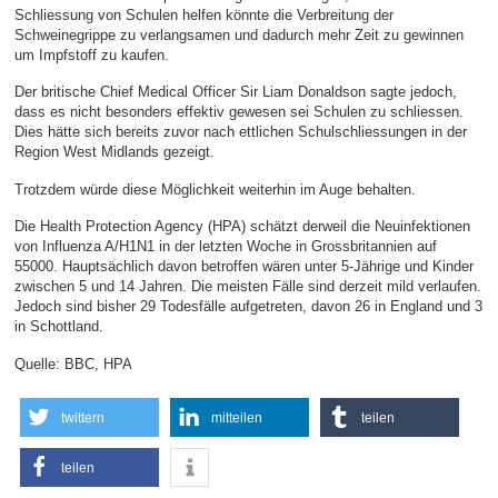
Schliessung von Schulen helfen könnte die Verbreitung der
Schweinegrippe zu verlangsamen und dadurch mehr Zeit zu gewinnen
um Impfstoff zu kaufen.
Der britische Chief Medical Officer Sir Liam Donaldson sagte jedoch,
dass es nicht besonders effektiv gewesen sei Schulen zu schliessen.
Dies hätte sich bereits zuvor nach ettlichen Schulschliessungen in der
Region West Midlands gezeigt.
Trotzdem würde diese Möglichkeit weiterhin im Auge behalten.
Die Health Protection Agency (HPA) schätzt derweil die Neuinfektionen
von Influenza A/H1N1 in der letzten Woche in Grossbritannien auf
55000. Hauptsächlich davon betroffen wären unter 5-Jährige und Kinder
zwischen 5 und 14 Jahren. Die meisten Fälle sind derzeit mild verlaufen.
Jedoch sind bisher 29 Todesfälle aufgetreten, davon 26 in England und 3
in Schottland.
Quelle: BBC, HPA
twittern
mitteilen
teilen
teilen