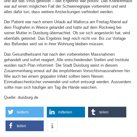
und auf das Virus getestet – das Ergebnis war positiv. Das Krankenhaus
war auf einen möglichen Fall der Schweinegrippe vorbereitet und wird
alles dafür tun, dass weitere Ansteckungen verhindert werden.
Der Patient war nach einem Urlaub auf Mallorca am Freitag Abend auf
dem Flughafen in Weeze gelandet und hatte auf dem Rückweg bei
seiner Mutter in Duisburg übernachtet. Ob sie sich angesteckt hat, wird
ebenfalls getestet. Das Ergebnis liegt noch nicht vor. Bis zur Vorlage
des Befundes wird sie in ihrer Wohnung bleiben müssen.
Das Gesundheitsamt hat nach den vorbereiteten Massnahmen
gehandelt und sofort reagiert. Alle entscheidenden Stellen und Institute
wurden nach Plan informiert. Die Stadt Duisburg weist in diesem
Zusammenhang erneut auf die empfohlenen Vorsichtsmassnahmen hin.
Wie auch bei einem grippalen Infekt sollten beim Niesen
Einmaltaschentücher verwendet und sofort entsorgt werden. Ausserdem
sollte man sich häufiger am Tag die Hände waschen.
Quelle: duisburg.de
twittern
mitteilen
teilen
teilen