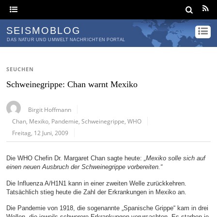
SEISMOBLOG
DAS NATUR UND UMWELT NACHRICHTEN PORTAL
SEUCHEN
Schweinegrippe: Chan warnt Mexiko
Birgit Hoffmann
Chan
,
Mexiko
,
Pandemie
,
Schweinegrippe
,
WHO
Freitag, 12 Juni, 2009
Die WHO Chefin Dr. Margaret Chan sagte heute:
„Mexiko solle sich auf
einen neuen Ausbruch der Schweinegrippe vorbereiten.“
Die Influenza A/H1N1 kann in einer zweiten Welle zurückkehren.
Tatsächlich stieg heute die Zahl der Erkrankungen in Mexiko an.
Die Pandemie von 1918, die sogenannte „Spanische Grippe“ kam in drei
Wellen, die jeweils schwerere Erkrankungen verursachten. Es starben je