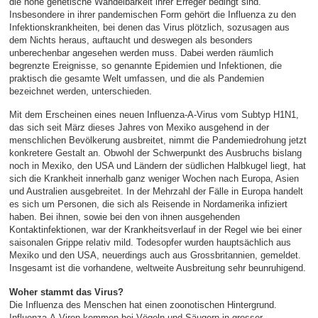
die hohe genetische Wandelbarkeit ihrer Erreger bedingt sind.
Insbesondere in ihrer pandemischen Form gehört die Influenza zu den
Infektionskrankheiten, bei denen das Virus plötzlich, sozusagen aus
dem Nichts heraus, auftaucht und deswegen als besonders
unberechenbar angesehen werden muss. Dabei werden räumlich
begrenzte Ereignisse, so genannte Epidemien und Infektionen, die
praktisch die gesamte Welt umfassen, und die als Pandemien
bezeichnet werden, unterschieden.
Mit dem Erscheinen eines neuen Influenza-A-Virus vom Subtyp H1N1,
das sich seit März dieses Jahres von Mexiko ausgehend in der
menschlichen Bevölkerung ausbreitet, nimmt die Pandemiedrohung jetzt
konkretere Gestalt an. Obwohl der Schwerpunkt des Ausbruchs bislang
noch in Mexiko, den USA und Ländern der südlichen Halbkugel liegt, hat
sich die Krankheit innerhalb ganz weniger Wochen nach Europa, Asien
und Australien ausgebreitet. In der Mehrzahl der Fälle in Europa handelt
es sich um Personen, die sich als Reisende in Nordamerika infiziert
haben. Bei ihnen, sowie bei den von ihnen ausgehenden
Kontaktinfektionen, war der Krankheitsverlauf in der Regel wie bei einer
saisonalen Grippe relativ mild. Todesopfer wurden hauptsächlich aus
Mexiko und den USA, neuerdings auch aus Grossbritannien, gemeldet.
Insgesamt ist die vorhandene, weltweite Ausbreitung sehr beunruhigend.
Woher stammt das Virus?
Die Influenza des Menschen hat einen zoonotischen Hintergrund.
Influenza-A-Viren kommen bei Vögeln und Säugern in grosser