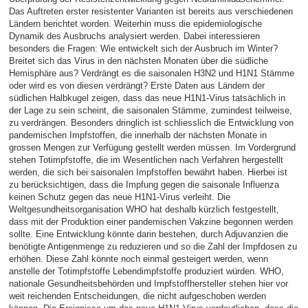
Das Auftreten erster resistenter Varianten ist bereits aus verschiedenen
Ländern berichtet worden. Weiterhin muss die epidemiologische
Dynamik des Ausbruchs analysiert werden. Dabei interessieren
besonders die Fragen: Wie entwickelt sich der Ausbruch im Winter?
Breitet sich das Virus in den nächsten Monaten über die südliche
Hemisphäre aus? Verdrängt es die saisonalen H3N2 und H1N1 Stämme
oder wird es von diesen verdrängt? Erste Daten aus Ländern der
südlichen Halbkugel zeigen, dass das neue H1N1-Virus tatsächlich in
der Lage zu sein scheint, die saisonalen Stämme, zumindest teilweise,
zu verdrängen. Besonders dringlich ist schliesslich die Entwicklung von
pandemischen Impfstoffen, die innerhalb der nächsten Monate in
grossen Mengen zur Verfügung gestellt werden müssen. Im Vordergrund
stehen Totimpfstoffe, die im Wesentlichen nach Verfahren hergestellt
werden, die sich bei saisonalen Impfstoffen bewährt haben. Hierbei ist
zu berücksichtigen, dass die Impfung gegen die saisonale Influenza
keinen Schutz gegen das neue H1N1-Virus verleiht. Die
Weltgesundheitsorganisation WHO hat deshalb kürzlich festgestellt,
dass mit der Produktion einer pandemischen Vakzine begonnen werden
sollte. Eine Entwicklung könnte darin bestehen, durch Adjuvanzien die
benötigte Antigenmenge zu reduzieren und so die Zahl der Impfdosen zu
erhöhen. Diese Zahl könnte noch einmal gesteigert werden, wenn
anstelle der Totimpfstoffe Lebendimpfstoffe produziert würden. WHO,
nationale Gesundheitsbehörden und Impfstoffhersteller stehen hier vor
weit reichenden Entscheidungen, die nicht aufgeschoben werden