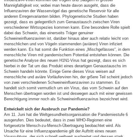
Mannigfaltigkeit vor, wobei man heute davon ausgeht, dass die
Influenzaviren der Wasservögel das genetische Reservoir für alle
anderen Erregervarianten bilden. Phylogenetische Studien haben
gezeigt, dass es gelegentlich zum Genaustausch zwischen Viren
verschiedener Wirtsspezies kommen kann. Eine besondere Rolle spielt
dabei das Schwein, das einerseits Träger genuiner
Schweineinfluenzaviren ist, darüber hinaus aber auch relativ leicht von
menschlichen und von Vögeln stammenden (aviären) Viren infiziert
werden kann. Es hat somit die Funktion eines „Mischgefässes“, in dem
menschliche Viren mit pandemischem Potential entstehen können. Die
genetische Analyse des neuen H1N1-Virus hat gezeigt, dass es sich
hierbei in der Tat um das Produkt eines derartigen Genaustauschs im
Schwein handeln könnte. Einige Gene dieses Virus weisen auf
menschliche und aviäre Vorläuferviren hin, der grßere Teil scheint jedoch
von zwei verschiedenen Schweineinfluenzaviren zu stammen. Es
handelt sich somit vermutlich um ein Virus, das vom Schwein auf den
Menschen übertragen worden ist und deswegen auch mit einer gewissen
Berechtigung immer noch als Schweineinfluenzavirus bezeichnet wird.
Entwickelt sich der Ausbruch zur Pandemie?
Am 11. Juni hat die Weltgesundheitsorganisation die Pandemiestufe 6
ausgerufen. Dies bedeutet, dass in zwei WHO-Regionen eine
fortgesetzte Mensch-zu-Mensch-Übertragung beobachtet wird. Als
Ursache für eine Influenzapandemie gilt der Auftritt eines neuen
Virussubtyps, der sich schnell weltweit ausbreitet und dessen stark