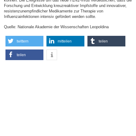
können. Die Ereignisse um das neue H1N1-Virus verdeutlichen, dass die
Forschung und Entwicklung kreuzreaktiver Impfstoffe und innovativer,
resistenzunempfindlicher Medikamente zur Therapie von
Influenzainfektionen intensiv gefördert werden sollte.
Quelle: Nationale Akademie der Wissenschaften Leopoldina
twittern
mitteilen
teilen
teilen