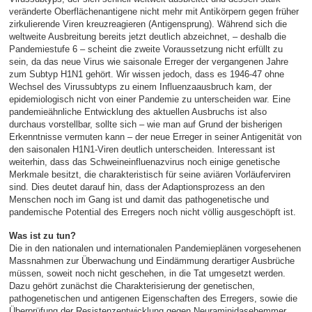
veränderte Oberflächenantigene nicht mehr mit Antikörpern gegen früher
zirkulierende Viren kreuzreagieren (Antigensprung). Während sich die
weltweite Ausbreitung bereits jetzt deutlich abzeichnet, – deshalb die
Pandemiestufe 6 – scheint die zweite Voraussetzung nicht erfüllt zu
sein, da das neue Virus wie saisonale Erreger der vergangenen Jahre
zum Subtyp H1N1 gehört. Wir wissen jedoch, dass es 1946-47 ohne
Wechsel des Virussubtyps zu einem Influenzaausbruch kam, der
epidemiologisch nicht von einer Pandemie zu unterscheiden war. Eine
pandemieähnliche Entwicklung des aktuellen Ausbruchs ist also
durchaus vorstellbar, sollte sich – wie man auf Grund der bisherigen
Erkenntnisse vermuten kann – der neue Erreger in seiner Antigenität von
den saisonalen H1N1-Viren deutlich unterscheiden. Interessant ist
weiterhin, dass das Schweineinfluenazvirus noch einige genetische
Merkmale besitzt, die charakteristisch für seine aviären Vorläuferviren
sind. Dies deutet darauf hin, dass der Adaptionsprozess an den
Menschen noch im Gang ist und damit das pathogenetische und
pandemische Potential des Erregers noch nicht völlig ausgeschöpft ist.
Was ist zu tun?
Die in den nationalen und internationalen Pandemieplänen vorgesehenen
Massnahmen zur Überwachung und Eindämmung derartiger Ausbrüche
müssen, soweit noch nicht geschehen, in die Tat umgesetzt werden.
Dazu gehört zunächst die Charakterisierung der genetischen,
pathogenetischen und antigenen Eigenschaften des Erregers, sowie die
Überprüfung der Resistenzentwicklung gegen Neuraminidasehemmer.