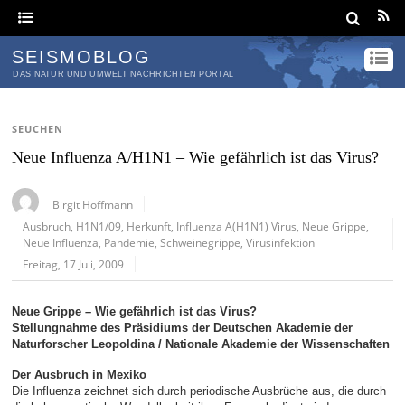
SEISMOBLOG
DAS NATUR UND UMWELT NACHRICHTEN PORTAL
SEUCHEN
Neue Influenza A/H1N1 – Wie gefährlich ist das Virus?
Birgit Hoffmann
Ausbruch
,
H1N1/09
,
Herkunft
,
Influenza A(H1N1) Virus
,
Neue Grippe
,
Neue Influenza
,
Pandemie
,
Schweinegrippe
,
Virusinfektion
Freitag, 17 Juli, 2009
Neue Grippe – Wie gefährlich ist das Virus?
Stellungnahme des Präsidiums der Deutschen Akademie der
Naturforscher Leopoldina / Nationale Akademie der Wissenschaften
Der Ausbruch in Mexiko
Die Influenza zeichnet sich durch periodische Ausbrüche aus, die durch