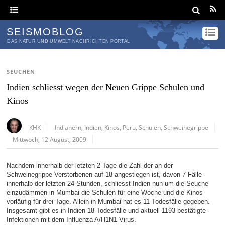
SEISMOBLOG
DAS NATUR UND UMWELT NACHRICHTEN PORTAL
SEUCHEN
Indien schliesst wegen der Neuen Grippe Schulen und
Kinos
KHK
Indianern
,
Indien
,
Kinos
,
Peru
,
Schulen
,
Schweinegrippe
Mittwoch, 12 August, 2009
Nachdem innerhalb der letzten 2 Tage die Zahl der an der
Schweinegrippe Verstorbenen auf 18 angestiegen ist, davon 7 Fälle
innerhalb der letzten 24 Stunden, schliesst Indien nun um die Seuche
einzudämmen in Mumbai die Schulen für eine Woche und die Kinos
vorläufig für drei Tage. Allein in Mumbai hat es 11 Todesfälle gegeben.
Insgesamt gibt es in Indien 18 Todesfälle und aktuell 1193 bestätigte
Infektionen mit dem Influenza A/H1N1 Virus.