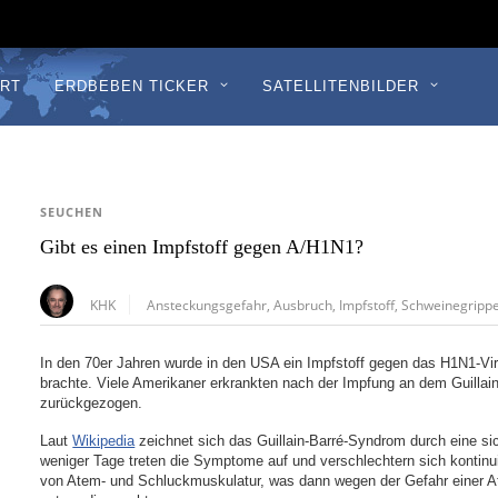
RT
ERDBEBEN TICKER
SATELLITENBILDER
SEUCHEN
Gibt es einen Impfstoff gegen A/H1N1?
KHK
Ansteckungsgefahr
,
Ausbruch
,
Impfstoff
,
Schweinegripp
In den 70er Jahren wurde in den USA ein Impfstoff gegen das H1N1-Vi
brachte. Viele Amerikaner erkrankten nach der Impfung an dem Guillai
zurückgezogen.
Laut
Wikipedia
zeichnet sich das Guillain-Barré-Syndrom durch eine s
weniger Tage treten die Symptome auf und verschlechtern sich kontin
von Atem- und Schluckmuskulatur, was dann wegen der Gefahr einer 