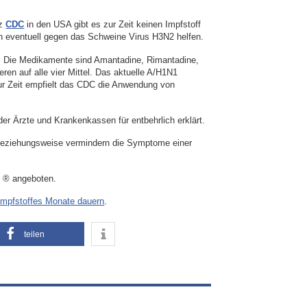
rz
CDC
in den USA gibt es zur Zeit keinen Impfstoff
 eventuell gegen das Schweine Virus H3N2 helfen.
rt. Die Medikamente sind Amantadine, Rimantadine,
ren auf alle vier Mittel. Das aktuelle A/H1N1
Zur Zeit empfielt das CDC die Anwendung von
 Ärzte und Krankenkassen für entbehrlich erklärt.
e beziehungsweise vermindern die Symptome einer
u ® angeboten.
Impfstoffes Monate dauern
.
teilen