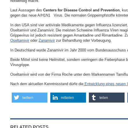
notwendig macht.
Laut Aussagen des
Centers for Disease Control and Prevention
, ku
gegen das neue A/H1N1 Virus. Die normalen Grippeimpfstoffe könnten
In den USA sind vier antivirale Medikamente gegen Influenza lizenzie
Oseltamivir und Zanamivir. Die meisten Schweine Influenza Viren reagie
Grippevirus ist jedoch resistent gegen Amantadine und Rimantadine. 
Oseltamivir
oder
Zanamivir
zur Behandlung oder Vorbeugung.
In Deutschland wurde Zanamivir im Jahr 2000 vom Bundesausschuss der
Beide Mittel sind keine Heilmittel, sondern verringern die Fieberphas
Virusgrippe.
Oseltamivir wird von der Firma Roche unter dem Markennamen Tamifl
Nach dem aktuellen Kenntnisstand dürfe die
Entwicklung eines neuen 
twittern
mitteilen
teilen
RELATED POSTS