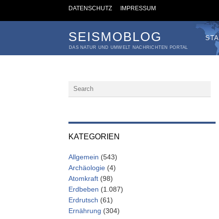
DATENSCHUTZ
IMPRESSUM
SEISMOBLOG
STA
DAS NATUR UND UMWELT NACHRICHTEN PORTAL
KATEGORIEN
Allgemein
(543)
Archäologie
(4)
Atomkraft
(98)
Erdbeben
(1.087)
Erdrutsch
(61)
Ernährung
(304)