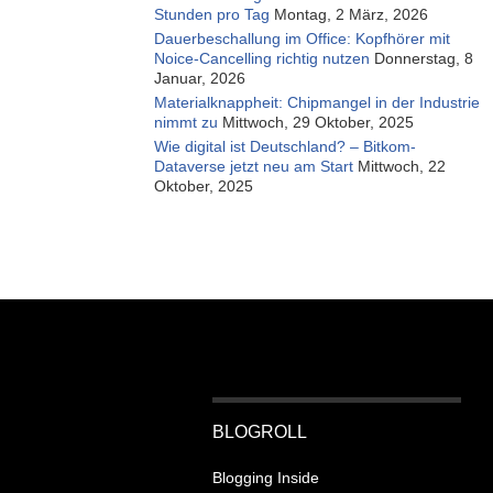
Stunden pro Tag
Montag, 2 März, 2026
Dauerbeschallung im Office: Kopfhörer mit
Noice-Cancelling richtig nutzen
Donnerstag, 8
Januar, 2026
Materialknappheit: Chipmangel in der Industrie
nimmt zu
Mittwoch, 29 Oktober, 2025
Wie digital ist Deutschland? – Bitkom-
Dataverse jetzt neu am Start
Mittwoch, 22
Oktober, 2025
BLOGROLL
Blogging Inside