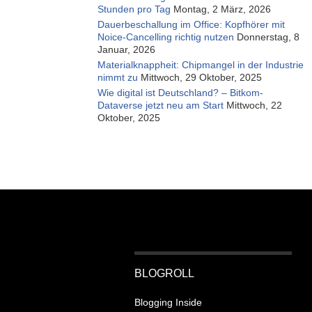
Stunden pro Tag
Montag, 2 März, 2026
Dauerbeschallung im Office: Kopfhörer mit
Noice-Cancelling richtig nutzen
Donnerstag, 8
Januar, 2026
Materialknappheit: Chipmangel in der Industrie
nimmt zu
Mittwoch, 29 Oktober, 2025
Wie digital ist Deutschland? – Bitkom-
Dataverse jetzt neu am Start
Mittwoch, 22
Oktober, 2025
BLOGROLL
Blogging Inside