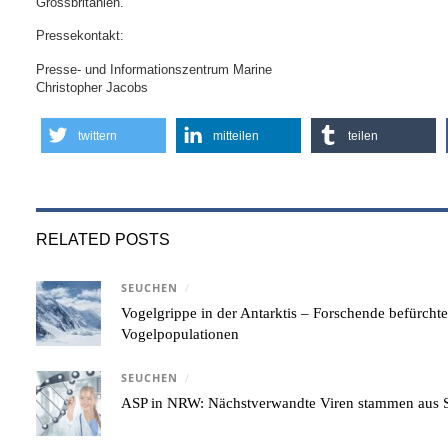
Grossbritanien.
Pressekontakt:
Presse- und Informationszentrum Marine
Christopher Jacobs
twittern
mitteilen
teilen
RELATED POSTS
SEUCHEN
/
Vogelgrippe in der Antarktis – Forschende befürcht
Vogelpopulationen
SEUCHEN
/
ASP in NRW: Nächstverwandte Viren stammen aus S