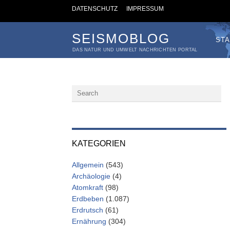
DATENSCHUTZ
IMPRESSUM
SEISMOBLOG
STA
DAS NATUR UND UMWELT NACHRICHTEN PORTAL
KATEGORIEN
Allgemein
(543)
Archäologie
(4)
Atomkraft
(98)
Erdbeben
(1.087)
Erdrutsch
(61)
Ernährung
(304)