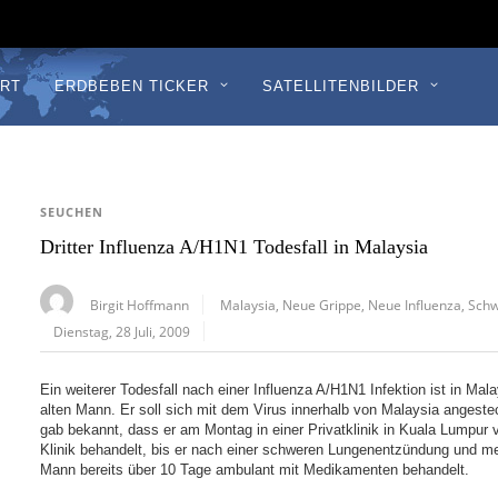
RT
ERDBEBEN TICKER
SATELLITENBILDER
SEUCHEN
Dritter Influenza A/H1N1 Todesfall in Malaysia
Birgit Hoffmann
Malaysia
,
Neue Grippe
,
Neue Influenza
,
Schw
Dienstag, 28 Juli, 2009
Ein weiterer Todesfall nach einer Influenza A/H1N1 Infektion ist in Mal
alten Mann. Er soll sich mit dem Virus innerhalb von Malaysia angest
gab bekannt, dass er am Montag in einer Privatklinik in Kuala Lumpur 
Klinik behandelt, bis er nach einer schweren Lungenentzündung und m
Mann bereits über 10 Tage ambulant mit Medikamenten behandelt.