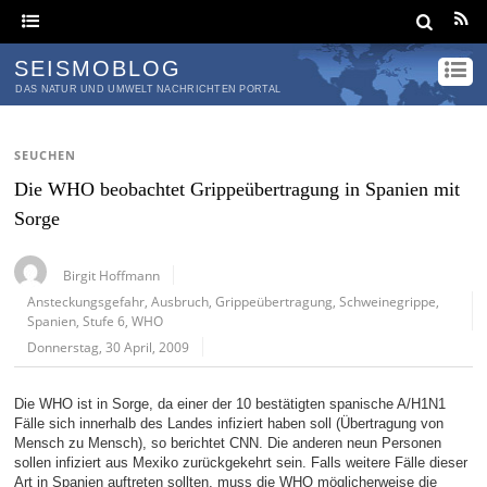
SEISMOBLOG
DAS NATUR UND UMWELT NACHRICHTEN PORTAL
SEUCHEN
Die WHO beobachtet Grippeübertragung in Spanien mit
Sorge
Birgit Hoffmann
Ansteckungsgefahr
,
Ausbruch
,
Grippeübertragung
,
Schweinegrippe
,
Spanien
,
Stufe 6
,
WHO
Donnerstag, 30 April, 2009
Die WHO ist in Sorge, da einer der 10 bestätigten spanische A/H1N1
Fälle sich innerhalb des Landes infiziert haben soll (Übertragung von
Mensch zu Mensch), so berichtet CNN. Die anderen neun Personen
sollen infiziert aus Mexiko zurückgekehrt sein. Falls weitere Fälle dieser
Art in Spanien auftreten sollten, muss die WHO möglicherweise die