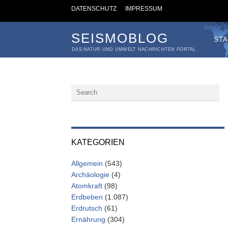
DATENSCHUTZ
IMPRESSUM
SEISMOBLOG
STA
DAS NATUR UND UMWELT NACHRICHTEN PORTAL
KATEGORIEN
Allgemein
(543)
Archäologie
(4)
Atomkraft
(98)
Erdbeben
(1.087)
Erdrutsch
(61)
Ernährung
(304)