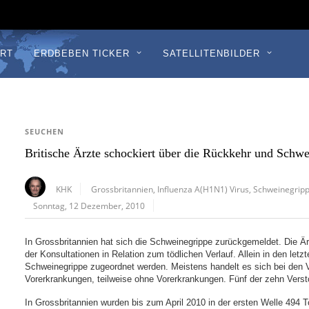
RT
ERDBEBEN TICKER
SATELLITENBILDER
SEUCHEN
Britische Ärzte schockiert über die Rückkehr und Schw
KHK
Grossbritannien
,
Influenza A(H1N1) Virus
,
Schweinegrip
Sonntag, 12 Dezember, 2010
In Grossbritannien hat sich die Schweinegrippe zurückgemeldet. Die Ärz
der Konsultationen in Relation zum tödlichen Verlauf. Allein in den let
Schweinegrippe zugeordnet werden. Meistens handelt es sich bei den 
Vorerkrankungen, teilweise ohne Vorerkrankungen. Fünf der zehn Vers
In Grossbritannien wurden bis zum April 2010 in der ersten Welle 494 T