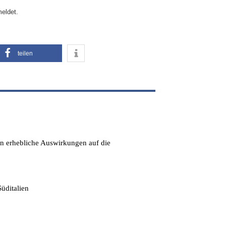
eldet.
teilen
en erhebliche Auswirkungen auf die
üditalien