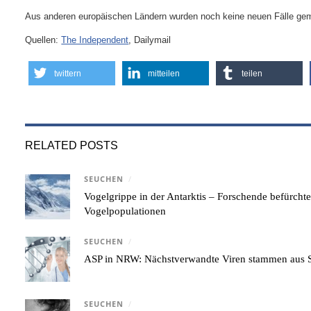
Aus anderen europäischen Ländern wurden noch keine neuen Fälle gem
Quellen:
The Independent
, Dailymail
twittern
mitteilen
teilen
RELATED POSTS
SEUCHEN
/
Vogelgrippe in der Antarktis – Forschende befürcht
Vogelpopulationen
SEUCHEN
/
ASP in NRW: Nächstverwandte Viren stammen aus S
SEUCHEN
/