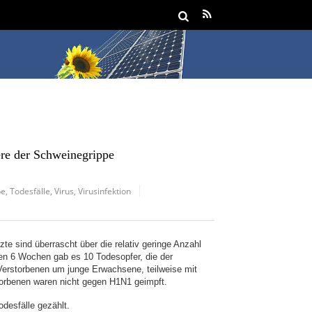
ere der Schweinegrippe
pe
,
Todesfälle
,
Virus
,
Virusinfektion
te sind überrascht über die relativ geringe Anzahl
zten 6 Wochen gab es 10 Todesopfer, die der
Verstorbenen um junge Erwachsene, teilweise mit
torbenen waren nicht gegen H1N1 geimpft.
odesfälle gezählt.