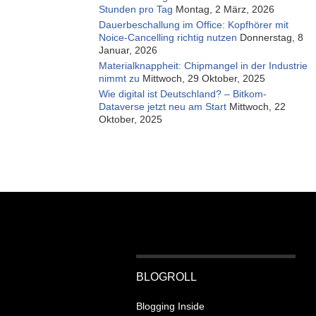
Stunden pro Tag
Montag, 2 März, 2026
Dauerbeschallung im Office: Kopfhörer mit
Noice-Cancelling richtig nutzen
Donnerstag, 8
Januar, 2026
Materialknappheit: Chipmangel in der Industrie
nimmt zu
Mittwoch, 29 Oktober, 2025
Wie digital ist Deutschland? – Bitkom-
Dataverse jetzt neu am Start
Mittwoch, 22
Oktober, 2025
BLOGROLL
Blogging Inside