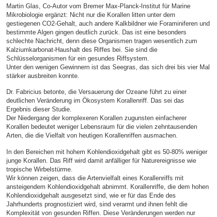
Martin Glas, Co-Autor vom Bremer Max-Planck-Institut für Marine
Mikrobiologie ergänzt: Nicht nur die Korallen litten unter dem
gestiegenen CO2-Gehalt, auch andere Kalkbildner wie Foraminiferen und
bestimmte Algen gingen deutlich zurück. Das ist eine besonders
schlechte Nachricht, denn diese Organismen tragen wesentlich zum
Kalziumkarbonat-Haushalt des Riffes bei. Sie sind die
Schlüsselorganismen für ein gesundes Riffsystem.
Unter den wenigen Gewinnern ist das Seegras, das sich drei bis vier Mal
stärker ausbreiten konnte.
Dr. Fabricius betonte, die Versauerung der Ozeane führt zu einer
deutlichen Veränderung im Ökosystem Korallenriff. Das sei das
Ergebnis dieser Studie.
Der Niedergang der komplexeren Korallen zugunsten einfacherer
Korallen bedeutet weniger Lebensraum für die vielen zehntausenden
Arten, die die Vielfalt von heutigen Korallenriffen ausmachen.
In den Bereichen mit hohem Kohlendioxidgehalt gibt es 50-80% weniger
junge Korallen. Das Riff wird damit anfälliger für Naturereignisse wie
tropische Wirbelstürme.
Wir können zeigen, dass die Artenvielfalt eines Korallenriffs mit
ansteigendem Kohlendioxidgehalt abnimmt. Korallenriffe, die dem hohen
Kohlendioxidgehalt ausgesetzt sind, wie er für das Ende des
Jahrhunderts prognostiziert wird, sind verarmt und ihnen fehlt die
Komplexität von gesunden Riffen. Diese Veränderungen werden nur