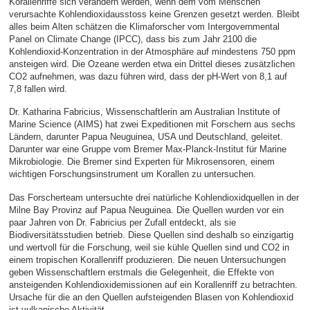
Korallenriffe sich verändern werden, wenn dem vom Menschen
verursachte Kohlendioxidausstoss keine Grenzen gesetzt werden. Bleibt
alles beim Alten schätzen die Klimaforscher vom Intergovernmental
Panel on Climate Change (IPCC), dass bis zum Jahr 2100 die
Kohlendioxid-Konzentration in der Atmosphäre auf mindestens 750 ppm
ansteigen wird. Die Ozeane werden etwa ein Drittel dieses zusätzlichen
CO2 aufnehmen, was dazu führen wird, dass der pH-Wert von 8,1 auf
7,8 fallen wird.
Dr. Katharina Fabricius, Wissenschaftlerin am Australian Institute of
Marine Science (AIMS) hat zwei Expeditionen mit Forschern aus sechs
Ländern, darunter Papua Neuguinea, USA und Deutschland, geleitet.
Darunter war eine Gruppe vom Bremer Max-Planck-Institut für Marine
Mikrobiologie. Die Bremer sind Experten für Mikrosensoren, einem
wichtigen Forschungsinstrument um Korallen zu untersuchen.
Das Forscherteam untersuchte drei natürliche Kohlendioxidquellen in der
Milne Bay Provinz auf Papua Neuguinea. Die Quellen wurden vor ein
paar Jahren von Dr. Fabricius per Zufall entdeckt, als sie
Biodiversitätsstudien betrieb. Diese Quellen sind deshalb so einzigartig
und wertvoll für die Forschung, weil sie kühle Quellen sind und CO2 in
einem tropischen Korallenriff produzieren. Die neuen Untersuchungen
geben Wissenschaftlern erstmals die Gelegenheit, die Effekte von
ansteigenden Kohlendioxidemissionen auf ein Korallenriff zu betrachten.
Ursache für die an den Quellen aufsteigenden Blasen von Kohlendioxid
ist vulkanische Aktivität.