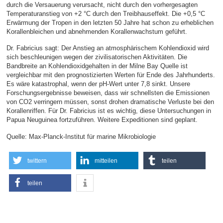
durch die Versauerung verursacht, nicht durch den vorhergesagten
Temperaturanstieg von +2 °C durch den Treibhauseffekt. Die +0,5 °C
Erwärmung der Tropen in den letzten 50 Jahre hat schon zu erheblichen
Korallenbleichen und abnehmenden Korallenwachstum geführt.
Dr. Fabricius sagt: Der Anstieg an atmosphärischem Kohlendioxid wird
sich beschleunigen wegen der zivilisatorischen Aktivitäten. Die
Bandbreite an Kohlendioxidgehalten in der Milne Bay Quelle ist
vergleichbar mit den prognostizierten Werten für Ende des Jahrhunderts.
Es wäre katastrophal, wenn der pH-Wert unter 7,8 sinkt. Unsere
Forschungsergebnisse beweisen, dass wir schnellsten die Emissionen
von CO2 verringern müssen, sonst drohen dramatische Verluste bei den
Korallenriffen. Für Dr. Fabricius ist es wichtig, diese Untersuchungen in
Papua Neuguinea fortzuführen. Weitere Expeditionen sind geplant.
Quelle: Max-Planck-Institut für marine Mikrobiologie
twittern
mitteilen
teilen
teilen