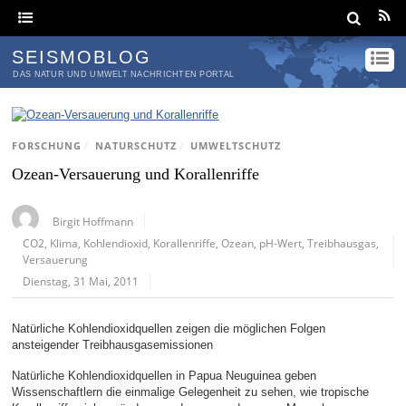
SEISMOBLOG
DAS NATUR UND UMWELT NACHRICHTEN PORTAL
FORSCHUNG
/
NATURSCHUTZ
/
UMWELTSCHUTZ
Ozean-Versauerung und Korallenriffe
Birgit Hoffmann
CO2
,
Klima
,
Kohlendioxid
,
Korallenriffe
,
Ozean
,
pH-Wert
,
Treibhausgas
,
Versauerung
Dienstag, 31 Mai, 2011
Natürliche Kohlendioxidquellen zeigen die möglichen Folgen
ansteigender Treibhausgasemissionen
Natürliche Kohlendioxidquellen in Papua Neuguinea geben
Wissenschaftlern die einmalige Gelegenheit zu sehen, wie tropische