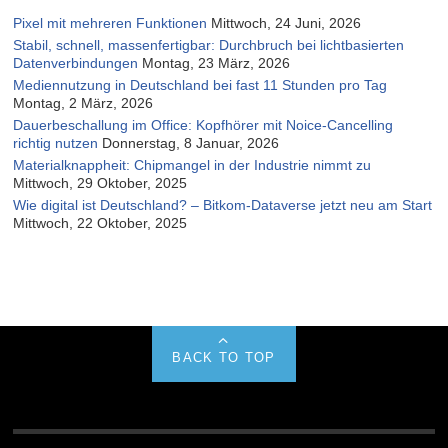
Pixel mit mehreren Funktionen
Mittwoch, 24 Juni, 2026
Stabil, schnell, massenfertigbar: Durchbruch bei lichtbasierten
Datenverbindungen
Montag, 23 März, 2026
Mediennutzung in Deutschland bei fast 11 Stunden pro Tag
Montag, 2 März, 2026
Dauerbeschallung im Office: Kopfhörer mit Noice-Cancelling
richtig nutzen
Donnerstag, 8 Januar, 2026
Materialknappheit: Chipmangel in der Industrie nimmt zu
Mittwoch, 29 Oktober, 2025
Wie digital ist Deutschland? – Bitkom-Dataverse jetzt neu am Start
Mittwoch, 22 Oktober, 2025
BACK TO TOP