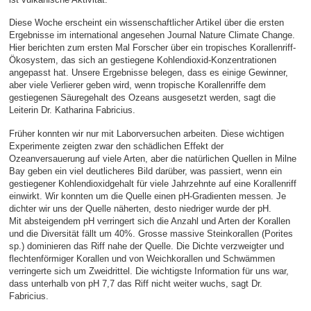
Diese Woche erscheint ein wissenschaftlicher Artikel über die ersten
Ergebnisse im international angesehen Journal Nature Climate Change.
Hier berichten zum ersten Mal Forscher über ein tropisches Korallenriff-
Ökosystem, das sich an gestiegene Kohlendioxid-Konzentrationen
angepasst hat. Unsere Ergebnisse belegen, dass es einige Gewinner,
aber viele Verlierer geben wird, wenn tropische Korallenriffe dem
gestiegenen Säuregehalt des Ozeans ausgesetzt werden, sagt die
Leiterin Dr. Katharina Fabricius.
Früher konnten wir nur mit Laborversuchen arbeiten. Diese wichtigen
Experimente zeigten zwar den schädlichen Effekt der
Ozeanversauerung auf viele Arten, aber die natürlichen Quellen in Milne
Bay geben ein viel deutlicheres Bild darüber, was passiert, wenn ein
gestiegener Kohlendioxidgehalt für viele Jahrzehnte auf eine Korallenriff
einwirkt. Wir konnten um die Quelle einen pH-Gradienten messen. Je
dichter wir uns der Quelle näherten, desto niedriger wurde der pH.
Mit absteigendem pH verringert sich die Anzahl und Arten der Korallen
und die Diversität fällt um 40%. Grosse massive Steinkorallen (Porites
sp.) dominieren das Riff nahe der Quelle. Die Dichte verzweigter und
flechtenförmiger Korallen und von Weichkorallen und Schwämmen
verringerte sich um Zweidrittel. Die wichtigste Information für uns war,
dass unterhalb von pH 7,7 das Riff nicht weiter wuchs, sagt Dr.
Fabricius.