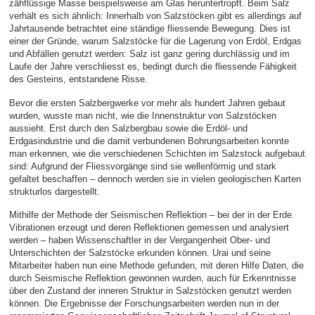
zähflüssige Masse beispielsweise am Glas heruntertropft. Beim Salz
verhält es sich ähnlich: Innerhalb von Salzstöcken gibt es allerdings auf
Jahrtausende betrachtet eine ständige fliessende Bewegung. Dies ist
einer der Gründe, warum Salzstöcke für die Lagerung von Erdöl, Erdgas
und Abfällen genutzt werden: Salz ist ganz gering durchlässig und im
Laufe der Jahre verschliesst es, bedingt durch die fliessende Fähigkeit
des Gesteins, entstandene Risse.
Bevor die ersten Salzbergwerke vor mehr als hundert Jahren gebaut
wurden, wusste man nicht, wie die Innenstruktur von Salzstöcken
aussieht. Erst durch den Salzbergbau sowie die Erdöl- und
Erdgasindustrie und die damit verbundenen Bohrungsarbeiten konnte
man erkennen, wie die verschiedenen Schichten im Salzstock aufgebaut
sind: Aufgrund der Fliessvorgänge sind sie wellenförmig und stark
gefaltet beschaffen – dennoch werden sie in vielen geologischen Karten
strukturlos dargestellt.
Mithilfe der Methode der Seismischen Reflektion – bei der in der Erde
Vibrationen erzeugt und deren Reflektionen gemessen und analysiert
werden – haben Wissenschaftler in der Vergangenheit Ober- und
Unterschichten der Salzstöcke erkunden können. Urai und seine
Mitarbeiter haben nun eine Methode gefunden, mit deren Hilfe Daten, die
durch Seismische Reflektion gewonnen wurden, auch für Erkenntnisse
über den Zustand der inneren Struktur in Salzstöcken genutzt werden
können. Die Ergebnisse der Forschungsarbeiten werden nun in der