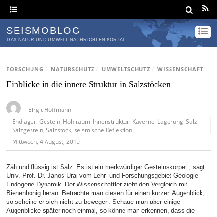
SEISMOBLOG
DAS NATUR UND UMWELT NACHRICHTEN PORTAL
FORSCHUNG
/
NATURSCHUTZ
/
UMWELTSCHUTZ
/
WISSENSCHAFT
Einblicke in die innere Struktur in Salzstöcken
Birgit Hoffmann
Endlager
,
Gestein
,
Hohlraum
,
Innenstruktur
,
Kaverne
,
Lagerung
,
Salz
,
Salzgestein
,
Salzstock
,
seismische Reflektion
Mittwoch, 4 August, 2010
Zäh und flüssig ist Salz. Es ist ein merkwürdiger Gesteinskörper , sagt
Univ.-Prof. Dr. Janos Urai vom Lehr- und Forschungsgebiet Geologie
Endogene Dynamik. Der Wissenschaftler zieht den Vergleich mit
Bienenhonig heran: Betrachte man diesen für einen kurzen Augenblick,
so scheine er sich nicht zu bewegen. Schaue man aber einige
Augenblicke später noch einmal, so könne man erkennen, dass die