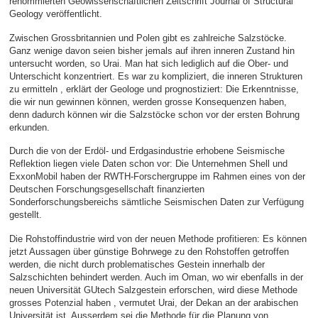
renommierten Geowissenschaftlichen Zeitschrift Journal of Structural
Geology veröffentlicht.
Zwischen Grossbritannien und Polen gibt es zahlreiche Salzstöcke.
Ganz wenige davon seien bisher jemals auf ihren inneren Zustand hin
untersucht worden, so Urai. Man hat sich lediglich auf die Ober- und
Unterschicht konzentriert. Es war zu kompliziert, die inneren Strukturen
zu ermitteln , erklärt der Geologe und prognostiziert: Die Erkenntnisse,
die wir nun gewinnen können, werden grosse Konsequenzen haben,
denn dadurch können wir die Salzstöcke schon vor der ersten Bohrung
erkunden.
Durch die von der Erdöl- und Erdgasindustrie erhobene Seismische
Reflektion liegen viele Daten schon vor: Die Unternehmen Shell und
ExxonMobil haben der RWTH-Forschergruppe im Rahmen eines von der
Deutschen Forschungsgesellschaft finanzierten
Sonderforschungsbereichs sämtliche Seismischen Daten zur Verfügung
gestellt.
Die Rohstoffindustrie wird von der neuen Methode profitieren: Es können
jetzt Aussagen über günstige Bohrwege zu den Rohstoffen getroffen
werden, die nicht durch problematisches Gestein innerhalb der
Salzschichten behindert werden. Auch im Oman, wo wir ebenfalls in der
neuen Universität GUtech Salzgestein erforschen, wird diese Methode
grosses Potenzial haben , vermutet Urai, der Dekan an der arabischen
Universität ist. Ausserdem sei die Methode für die Planung von