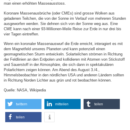
man einen erhöhten Masseausstoss.
Koronare Massenausbrüche (oder CMEs) sind grosse Wolken aus
geladenen Teilchen, die von der Sonne im Verlauf von mehreren Stunden
ausgeworfen werden. Sie dehnen sich von der Sonne weg aus. Eine
CME kann nach einer 93-Millionen-Meile Reise zur Erde in nur drei bis
vier Tagen eintreffen.
Wenn ein koronaler Massenauswurf die Erde erreicht, interagiert es mit
dem Magnetfeld unseres Planeten und kann potenziell einen
geomagnetischen Sturm entwickeln. Solarteilchen strömen in Richtung
der Feldlinien an den Erdpolen und kollidieren mit Atomen von Stickstoff
und Sauerstoff in der Atmosphäre, die sich dann in spektakulären
Polarlichtern zeigen können. Am Abend des August 3./4.,
Himmelsbeobachter in den nördlichen USA und anderen Ländern sollten
in Richtung Norden Lichter aus grün und rot beobachten können.
Quelle: NASA, Wikipedia
twittern
mitteilen
teilen
teilen