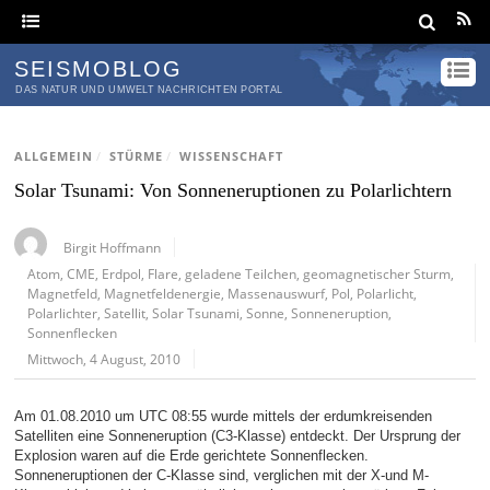
SEISMOBLOG
DAS NATUR UND UMWELT NACHRICHTEN PORTAL
ALLGEMEIN
/
STÜRME
/
WISSENSCHAFT
Solar Tsunami: Von Sonneneruptionen zu Polarlichtern
Birgit Hoffmann
Atom
,
CME
,
Erdpol
,
Flare
,
geladene Teilchen
,
geomagnetischer Sturm
,
Magnetfeld
,
Magnetfeldenergie
,
Massenauswurf
,
Pol
,
Polarlicht
,
Polarlichter
,
Satellit
,
Solar Tsunami
,
Sonne
,
Sonneneruption
,
Sonnenflecken
Mittwoch, 4 August, 2010
Am 01.08.2010 um UTC 08:55 wurde mittels der erdumkreisenden
Satelliten eine Sonneneruption (C3-Klasse) entdeckt. Der Ursprung der
Explosion waren auf die Erde gerichtete Sonnenflecken.
Sonneneruptionen der C-Klasse sind, verglichen mit der X-und M-