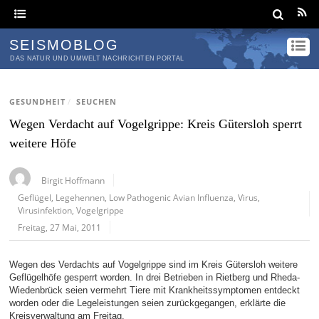
SEISMOBLOG
DAS NATUR UND UMWELT NACHRICHTEN PORTAL
GESUNDHEIT
/
SEUCHEN
Wegen Verdacht auf Vogelgrippe: Kreis Gütersloh sperrt
weitere Höfe
Birgit Hoffmann
Geflügel
,
Legehennen
,
Low Pathogenic Avian Influenza
,
Virus
,
Virusinfektion
,
Vogelgrippe
Freitag, 27 Mai, 2011
Wegen des Verdachts auf Vogelgrippe sind im Kreis Gütersloh weitere
Geflügelhöfe gesperrt worden. In drei Betrieben in Rietberg und Rheda-
Wiedenbrück seien vermehrt Tiere mit Krankheitssymptomen entdeckt
worden oder die Legeleistungen seien zurückgegangen, erklärte die
Kreisverwaltung am Freitag.