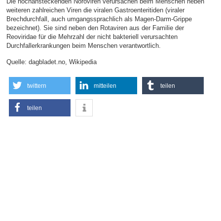
Die hochansteckenden Noroviren verursachen beim Menschen neben
weiteren zahlreichen Viren die viralen Gastroenteritiden (viraler
Brechdurchfall, auch umgangssprachlich als Magen-Darm-Grippe
bezeichnet). Sie sind neben den Rotaviren aus der Familie der
Reoviridae für die Mehrzahl der nicht bakteriell verursachten
Durchfallerkrankungen beim Menschen verantwortlich.
Quelle: dagbladet.no, Wikipedia
twittern
mitteilen
teilen
teilen