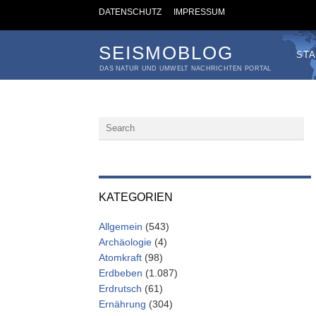
DATENSCHUTZ
IMPRESSUM
SEISMOBLOG
STA
DAS NATUR UND UMWELT NACHRICHTEN PORTAL
KATEGORIEN
Allgemein
(543)
Archäologie
(4)
Atomkraft
(98)
Erdbeben
(1.087)
Erdrutsch
(61)
Ernährung
(304)