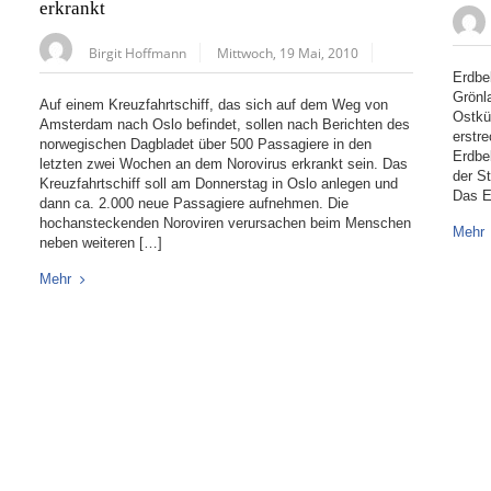
erkrankt
Birgit Hoffmann
Mittwoch, 19 Mai, 2010
Erdbe
Grönl
Auf einem Kreuzfahrtschiff, das sich auf dem Weg von
Ostkü
Amsterdam nach Oslo befindet, sollen nach Berichten des
erstr
norwegischen Dagbladet über 500 Passagiere in den
Erdbe
letzten zwei Wochen an dem Norovirus erkrankt sein. Das
der St
Kreuzfahrtschiff soll am Donnerstag in Oslo anlegen und
Das E
dann ca. 2.000 neue Passagiere aufnehmen. Die
hochansteckenden Noroviren verursachen beim Menschen
Mehr
neben weiteren […]
Mehr