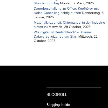
Stunden pro Tag
Montag, 2 März, 2026
Dauerbeschallung im Office: Kopfhörer mit
Noice-Cancelling richtig nutzen
Donnerstag, 8
Januar, 2026
Materialknappheit: Chipmangel in der Industrie
nimmt zu
Mittwoch, 29 Oktober, 2025
Wie digital ist Deutschland? – Bitkom-
Dataverse jetzt neu am Start
Mittwoch, 22
Oktober, 2025
BLOGROLL
Blogging Inside