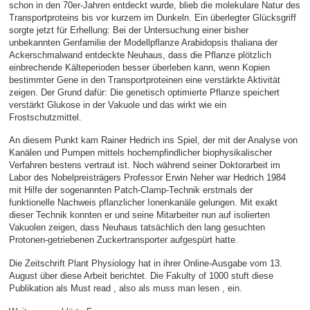
schon in den 70er-Jahren entdeckt wurde, blieb die molekulare Natur des
Transportproteins bis vor kurzem im Dunkeln. Ein überlegter Glücksgriff
sorgte jetzt für Erhellung: Bei der Untersuchung einer bisher
unbekannten Genfamilie der Modellpflanze Arabidopsis thaliana der
Ackerschmalwand entdeckte Neuhaus, dass die Pflanze plötzlich
einbrechende Kälteperioden besser überleben kann, wenn Kopien
bestimmter Gene in den Transportproteinen eine verstärkte Aktivität
zeigen. Der Grund dafür: Die genetisch optimierte Pflanze speichert
verstärkt Glukose in der Vakuole und das wirkt wie ein
Frostschutzmittel.
An diesem Punkt kam Rainer Hedrich ins Spiel, der mit der Analyse von
Kanälen und Pumpen mittels hochempfindlicher biophysikalischer
Verfahren bestens vertraut ist. Noch während seiner Doktorarbeit im
Labor des Nobelpreisträgers Professor Erwin Neher war Hedrich 1984
mit Hilfe der sogenannten Patch-Clamp-Technik erstmals der
funktionelle Nachweis pflanzlicher Ionenkanäle gelungen. Mit exakt
dieser Technik konnten er und seine Mitarbeiter nun auf isolierten
Vakuolen zeigen, dass Neuhaus tatsächlich den lang gesuchten
Protonen-getriebenen Zuckertransporter aufgespürt hatte.
Die Zeitschrift Plant Physiology hat in ihrer Online-Ausgabe vom 13.
August über diese Arbeit berichtet. Die Fakulty of 1000 stuft diese
Publikation als Must read , also als muss man lesen , ein.