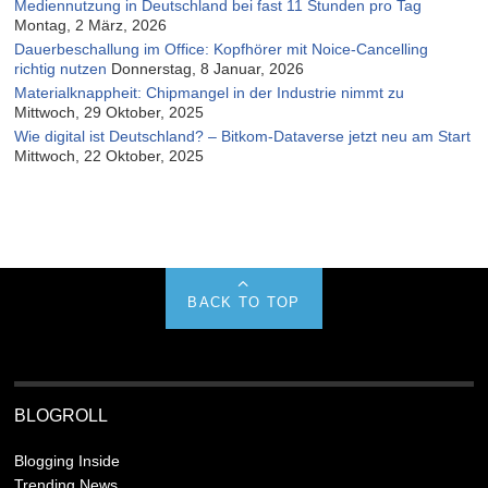
Mediennutzung in Deutschland bei fast 11 Stunden pro Tag
Montag, 2 März, 2026
Dauerbeschallung im Office: Kopfhörer mit Noice-Cancelling
richtig nutzen
Donnerstag, 8 Januar, 2026
Materialknappheit: Chipmangel in der Industrie nimmt zu
Mittwoch, 29 Oktober, 2025
Wie digital ist Deutschland? – Bitkom-Dataverse jetzt neu am Start
Mittwoch, 22 Oktober, 2025
BACK TO TOP
BLOGROLL
Blogging Inside
Trending News