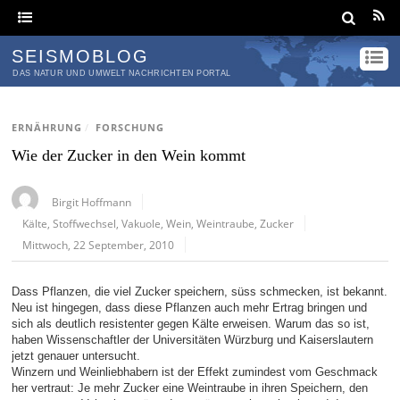
SEISMOBLOG
DAS NATUR UND UMWELT NACHRICHTEN PORTAL
ERNÄHRUNG
/
FORSCHUNG
Wie der Zucker in den Wein kommt
Birgit Hoffmann
Kälte
,
Stoffwechsel
,
Vakuole
,
Wein
,
Weintraube
,
Zucker
Mittwoch, 22 September, 2010
Dass Pflanzen, die viel Zucker speichern, süss schmecken, ist bekannt.
Neu ist hingegen, dass diese Pflanzen auch mehr Ertrag bringen und
sich als deutlich resistenter gegen Kälte erweisen. Warum das so ist,
haben Wissenschaftler der Universitäten Würzburg und Kaiserslautern
jetzt genauer untersucht.
Winzern und Weinliebhabern ist der Effekt zumindest vom Geschmack
her vertraut: Je mehr Zucker eine Weintraube in ihren Speichern, den