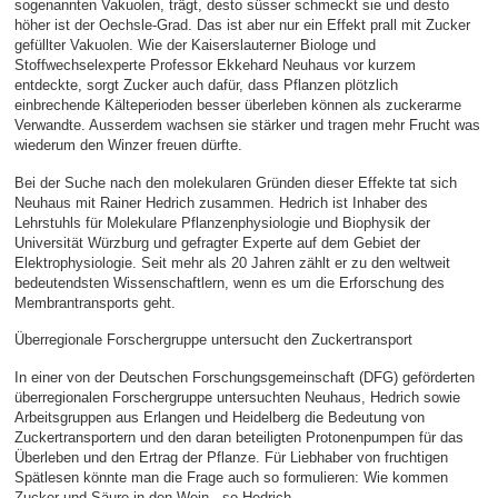
sogenannten Vakuolen, trägt, desto süsser schmeckt sie und desto
höher ist der Oechsle-Grad. Das ist aber nur ein Effekt prall mit Zucker
gefüllter Vakuolen. Wie der Kaiserslauterner Biologe und
Stoffwechselexperte Professor Ekkehard Neuhaus vor kurzem
entdeckte, sorgt Zucker auch dafür, dass Pflanzen plötzlich
einbrechende Kälteperioden besser überleben können als zuckerarme
Verwandte. Ausserdem wachsen sie stärker und tragen mehr Frucht was
wiederum den Winzer freuen dürfte.
Bei der Suche nach den molekularen Gründen dieser Effekte tat sich
Neuhaus mit Rainer Hedrich zusammen. Hedrich ist Inhaber des
Lehrstuhls für Molekulare Pflanzenphysiologie und Biophysik der
Universität Würzburg und gefragter Experte auf dem Gebiet der
Elektrophysiologie. Seit mehr als 20 Jahren zählt er zu den weltweit
bedeutendsten Wissenschaftlern, wenn es um die Erforschung des
Membrantransports geht.
Überregionale Forschergruppe untersucht den Zuckertransport
In einer von der Deutschen Forschungsgemeinschaft (DFG) geförderten
überregionalen Forschergruppe untersuchten Neuhaus, Hedrich sowie
Arbeitsgruppen aus Erlangen und Heidelberg die Bedeutung von
Zuckertransportern und den daran beteiligten Protonenpumpen für das
Überleben und den Ertrag der Pflanze. Für Liebhaber von fruchtigen
Spätlesen könnte man die Frage auch so formulieren: Wie kommen
Zucker und Säure in den Wein , so Hedrich.