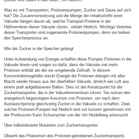
Was es mit Transportern, Protonenpumpen, Zucker und Säure auf sich
hat? Die Zusammensetzung und die Menge der Inhaltsstoffe einer
Vakuole hängen davon ab, welche Transport-Proteine in der
Hüllmembran dieser Vakuole sitzen , erklärt Hedrich. Wichtige Vertreter
dieser Transporter sind sogenannte Protonenpumpen, denn sie treiben
den Speicherprozess an.
Wie der Zucker in die Speicher gelangt
Unter Aufwendung von Energie schaffen diese Pumpen Protonen in die
Vakuole hinein und sorgen so dafür, dass die Vakuole viel mehr
Protonen enthält als der sie umgebende Zellsaft. In diesem
Konzentrationsgefälle steckt Energie die Protonen drängen mit aller
Macht wieder hinaus aus der überfüllten Vakuole, ähnlich wie Luft aus
einem prall aufgeblasenen Ballon. Dies ist der Ansatzpunkt für die
Zuckertransporter, die in der Vakuolenmembran sitzen: Sie nutzen den
energetisch begünstigten Ausstrom von Protonen, um nach dem
Austauschprinzip gleichzeitig Zucker in die Vakuole zu schaffen. Zwei
solcher Protonen-Pumpen hat Hedrich erst vor kurzem gemeinsam mit
der Professorin Karin Schumacher von der Uni Heidelberg untersucht.
Über kältetolerante Mutanten zum Zuckertransporter
Obwohl das Phänomen des Protonen-getriebenen Zuckertransports