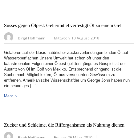
Süsses gegen Ölpest: Geliermittel verfestigt Öl zu einem Gel
Birgit Hoffmann
Mittwoch, 18 August, 2010
Gelatoren auf der Basis natürlicher Zuckerverbindungen binden Öl auf
Wasseroberflächen Unsere Umwelt hat schon oft unter den
katastrophalen Folgen einer Ölpest gelitten, jüngstes Beispiel ist der
Austritt von Öl im Golf von Mexiko. Entsprechend dringend ist die
Suche nach Möglichkeiten, Öl aus verseuchten Gewässern zu
entfernen. Amerikanische Wissenschaftler um George John haben nun
ein neuartiges […]
Mehr
Zucker und Schleime, die Rifforganismen als Nahrung dienen
Birgit Hoffmann
Freitag, 26 März, 2010