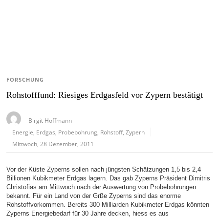
FORSCHUNG
Rohstofffund: Riesiges Erdgasfeld vor Zypern bestätigt
Birgit Hoffmann
Energie
,
Erdgas
,
Probebohrung
,
Rohstoff
,
Zypern
Mittwoch, 28 Dezember, 2011
Vor der Küste Zyperns sollen nach jüngsten Schätzungen 1,5 bis 2,4
Billionen Kubikmeter Erdgas lagern. Das gab Zyperns Präsident Dimitris
Christofias am Mittwoch nach der Auswertung von Probebohrungen
bekannt. Für ein Land von der Grße Zyperns sind das enorme
Rohstoffvorkommen. Bereits 300 Milliarden Kubikmeter Erdgas könnten
Zyperns Energiebedarf für 30 Jahre decken, hiess es aus