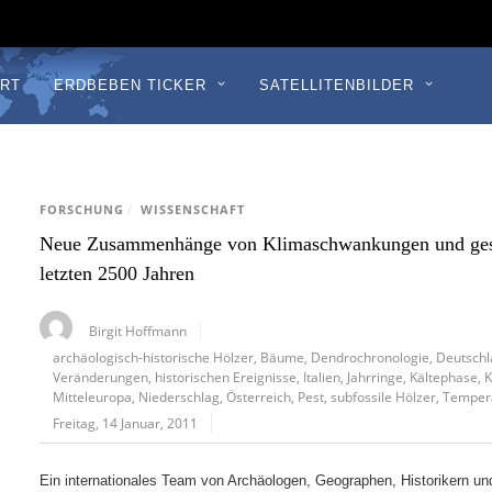
RT
ERDBEBEN TICKER
SATELLITENBILDER
FORSCHUNG
/
WISSENSCHAFT
Neue Zusammenhänge von Klimaschwankungen und gesel
letzten 2500 Jahren
Birgit Hoffmann
archäologisch-historische Hölzer
,
Bäume
,
Dendrochronologie
,
Deutsch
Veränderungen
,
historischen Ereignisse
,
Italien
,
Jahrringe
,
Kältephase
,
K
Mitteleuropa
,
Niederschlag
,
Österreich
,
Pest
,
subfossile Hölzer
,
Temper
Freitag, 14 Januar, 2011
Ein internationales Team von Archäologen, Geographen, Historikern un