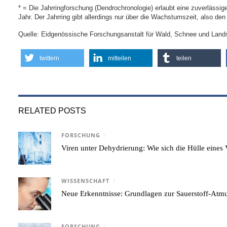
* = Die Jahrringforschung (Dendrochronologie) erlaubt eine zuverlässi
Jahr. Der Jahrring gibt allerdings nur über die Wachstumszeit, also d
Quelle: Eidgenössische Forschungsanstalt für Wald, Schnee und Lan
twittern
mitteilen
teilen
RELATED POSTS
FORSCHUNG
/
Viren unter Dehydrierung: Wie sich die Hülle eine
WISSENSCHAFT
/
Neue Erkenntnisse: Grundlagen zur Sauerstoff-Atmu
FORSCHUNG
/