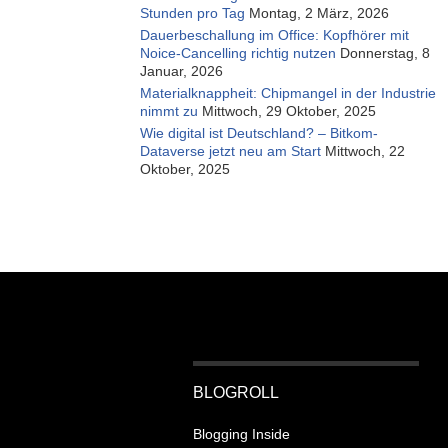
Stunden pro Tag
Montag, 2 März, 2026
Dauerbeschallung im Office: Kopfhörer mit
Noice-Cancelling richtig nutzen
Donnerstag, 8
Januar, 2026
Materialknappheit: Chipmangel in der Industrie
nimmt zu
Mittwoch, 29 Oktober, 2025
Wie digital ist Deutschland? – Bitkom-
Dataverse jetzt neu am Start
Mittwoch, 22
Oktober, 2025
BLOGROLL
Blogging Inside