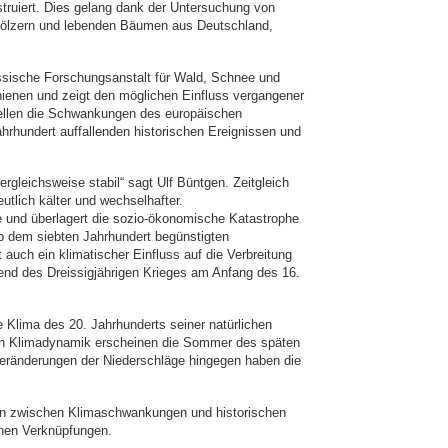
struiert. Dies gelang dank der Untersuchung von
 Hölzern und lebenden Bäumen aus Deutschland,
nössische Forschungsanstalt für Wald, Schnee und
hienen und zeigt den möglichen Einfluss vergangener
stellen die Schwankungen des europäischen
hrhundert auffallenden historischen Ereignissen und
gleichsweise stabil“ sagt Ulf Büntgen. Zeitgleich
tlich kälter und wechselhafter.
 und überlagert die sozio-ökonomische Katastrophe
 dem siebten Jahrhundert begünstigten
t auch ein klimatischer Einfluss auf die Verbreitung
nd des Dreissigjährigen Krieges am Anfang des 16.
e Klima des 20. Jahrhunderts seiner natürlichen
ichen Klimadynamik erscheinen die Sommer des späten
Veränderungen der Niederschläge hingegen haben die
en zwischen Klimaschwankungen und historischen
chen Verknüpfungen.