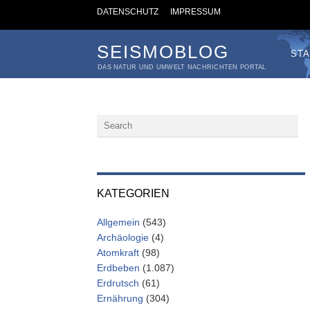
DATENSCHUTZ
IMPRESSUM
SEISMOBLOG
STA
DAS NATUR UND UMWELT NACHRICHTEN PORTAL
KATEGORIEN
Allgemein
(543)
Archäologie
(4)
Atomkraft
(98)
Erdbeben
(1.087)
Erdrutsch
(61)
Ernährung
(304)