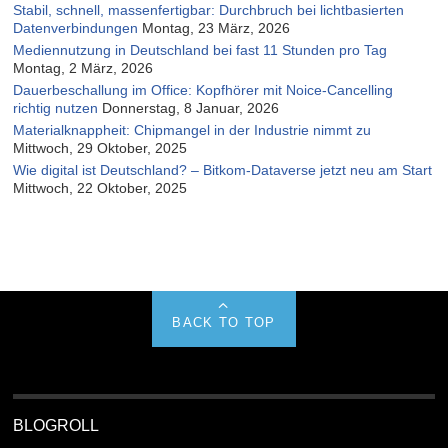
Stabil, schnell, massenfertigbar: Durchbruch bei lichtbasierten
Datenverbindungen
Montag, 23 März, 2026
Mediennutzung in Deutschland bei fast 11 Stunden pro Tag
Montag, 2 März, 2026
Dauerbeschallung im Office: Kopfhörer mit Noice-Cancelling
richtig nutzen
Donnerstag, 8 Januar, 2026
Materialknappheit: Chipmangel in der Industrie nimmt zu
Mittwoch, 29 Oktober, 2025
Wie digital ist Deutschland? – Bitkom-Dataverse jetzt neu am Start
Mittwoch, 22 Oktober, 2025
BACK TO TOP
BLOGROLL