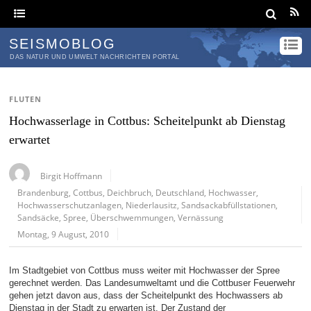
SEISMOBLOG
DAS NATUR UND UMWELT NACHRICHTEN PORTAL
FLUTEN
Hochwasserlage in Cottbus: Scheitelpunkt ab Dienstag
erwartet
Birgit Hoffmann
Brandenburg
,
Cottbus
,
Deichbruch
,
Deutschland
,
Hochwasser
,
Hochwasserschutzanlagen
,
Niederlausitz
,
Sandsackabfüllstationen
,
Sandsäcke
,
Spree
,
Überschwemmungen
,
Vernässung
Montag, 9 August, 2010
Im Stadtgebiet von Cottbus muss weiter mit Hochwasser der Spree
gerechnet werden. Das Landesumweltamt und die Cottbuser Feuerwehr
gehen jetzt davon aus, dass der Scheitelpunkt des Hochwassers ab
Dienstag in der Stadt zu erwarten ist. Der Zustand der