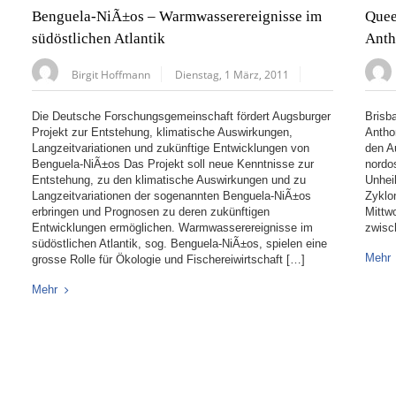
Benguela-NiÃ±os – Warmwasserereignisse im
Quee
südöstlichen Atlantik
Anth
Birgit Hoffmann
Dienstag, 1 März, 2011
Die Deutsche Forschungsgemeinschaft fördert Augsburger
Brisb
Projekt zur Entstehung, klimatische Auswirkungen,
Antho
Langzeitvariationen und zukünftige Entwicklungen von
den A
Benguela-NiÃ±os Das Projekt soll neue Kenntnisse zur
nordo
Entstehung, zu den klimatische Auswirkungen und zu
Unhei
Langzeitvariationen der sogenannten Benguela-NiÃ±os
Zyklon
erbringen und Prognosen zu deren zukünftigen
Mittw
Entwicklungen ermöglichen. Warmwasserereignisse im
zwisc
südöstlichen Atlantik, sog. Benguela-NiÃ±os, spielen eine
Mehr
grosse Rolle für Ökologie und Fischereiwirtschaft […]
Mehr