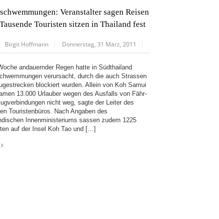
schwemmungen: Veranstalter sagen Reisen
 Tausende Touristen sitzen in Thailand fest
Birgit Hoffmann
Donnerstag, 31 März, 2011
Woche andauernder Regen hatte in Südthailand
chwemmungen verursacht, durch die auch Strassen
ugestrecken blockiert wurden. Allein von Koh Samui
kamen 13.000 Urlauber wegen des Ausfalls von Fähr-
lugverbindungen nicht weg, sagte der Leiter des
chen Touristenbüros. Nach Angaben des
ändischen Innenministeriums sassen zudem 1225
sten auf der Insel Koh Tao und […]