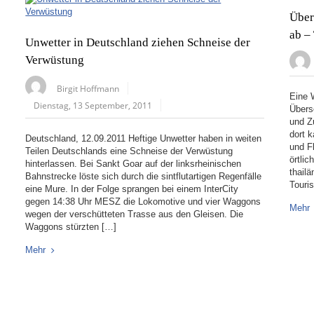
Über
ab –
Unwetter in Deutschland ziehen Schneise der
Verwüstung
Birgit Hoffmann
Eine 
Dienstag, 13 September, 2011
Übers
und Z
dort 
Deutschland, 12.09.2011 Heftige Unwetter haben in weiten
und F
Teilen Deutschlands eine Schneise der Verwüstung
örtli
hinterlassen. Bei Sankt Goar auf der linksrheinischen
thail
Bahnstrecke löste sich durch die sintflutartigen Regenfälle
Touri
eine Mure. In der Folge sprangen bei einem InterCity
gegen 14:38 Uhr MESZ die Lokomotive und vier Waggons
Mehr
wegen der verschütteten Trasse aus den Gleisen. Die
Waggons stürzten […]
Mehr