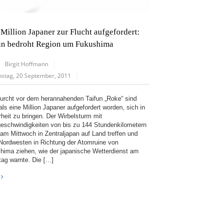
 Million Japaner zur Flucht aufgefordert:
un bedroht Region um Fukushima
Birgit Hoffmann
nstag, 20 September, 2011
urcht vor dem herannahenden Taifun „Roke“ sind
ls eine Million Japaner aufgefordert worden, sich in
rheit zu bringen. Der Wirbelsturm mit
eschwindigkeiten von bis zu 144 Stundenkilometern
e am Mittwoch in Zentraljapan auf Land treffen und
Nordwesten in Richtung der Atomruine von
hima ziehen, wie der japanische Wetterdienst am
tag warnte. Die […]