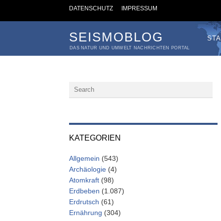
DATENSCHUTZ
IMPRESSUM
SEISMOBLOG
STA
DAS NATUR UND UMWELT NACHRICHTEN PORTAL
KATEGORIEN
Allgemein
(543)
Archäologie
(4)
Atomkraft
(98)
Erdbeben
(1.087)
Erdrutsch
(61)
Ernährung
(304)