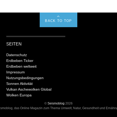
BACK TO TOP
SEITEN
Datenschutz
Erdbeben Ticker
Erdbeben weltweit
Impressum
Nutzungsbedingungen
Sonnen Aktivität
Vulkan Aschewolken Global
Wolken Europa
©
Seismoblog
2026
ismoblog, das Online Magazin zum Thema Umwelt, Natur, Gesundheit und Ernähru