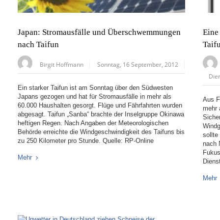
Japan: Stromausfälle und Überschwemmungen
Eine
nach Taifun
Taif
Birgit Hoffmann
Sonntag, 16 September, 2012
Die
Ein starker Taifun ist am Sonntag über den Südwesten
Japans gezogen und hat für Stromausfälle in mehr als
Aus F
60.000 Haushalten gesorgt. Flüge und Fährfahrten wurden
mehr a
abgesagt. Taifun „Sanba“ brachte der Inselgruppe Okinawa
Siche
heftigen Regen. Nach Angaben der Meteorologischen
Windg
Behörde erreichte die Windgeschwindigkeit des Taifuns bis
sollt
zu 250 Kilometer pro Stunde. Quelle: RP-Online
nach 
Fukus
Mehr
Diens
Mehr