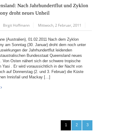
nsland: Nach Jahrhundertflut und Zyklon
ony droht neues Unheil
Birgit Hoffmann
Mittwoch, 2 Februar, 2011
ane (Australien), 01.02.2011 Nach dem Zyklon
ny am Sonntag (30. Januar) droht dem noch unter
uswirkungen der Jahrhundertflut leidenden
staustralischen Bundesstaat Queensland neues
l. Von Osten nähert sich der schwere tropische
 Yasi . Er wird voraussichtlich in der Nacht von
och auf Donnerstag (2. und 3. Februar) die Küste
hen Innisfail und Mackay […]
1
2
3