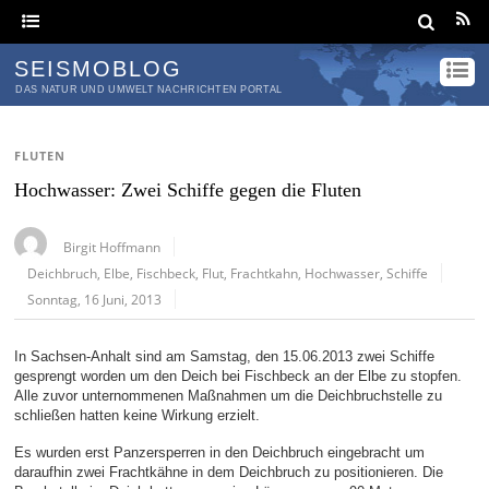
SEISMOBLOG
DAS NATUR UND UMWELT NACHRICHTEN PORTAL
FLUTEN
Hochwasser: Zwei Schiffe gegen die Fluten
Birgit Hoffmann
Deichbruch
,
Elbe
,
Fischbeck
,
Flut
,
Frachtkahn
,
Hochwasser
,
Schiffe
Sonntag, 16 Juni, 2013
In Sachsen-Anhalt sind am Samstag, den 15.06.2013 zwei Schiffe
gesprengt worden um den Deich bei Fischbeck an der Elbe zu stopfen.
Alle zuvor unternommenen Maßnahmen um die Deichbruchstelle zu
schließen hatten keine Wirkung erzielt.
Es wurden erst Panzersperren in den Deichbruch eingebracht um
daraufhin zwei Frachtkähne in dem Deichbruch zu positionieren. Die