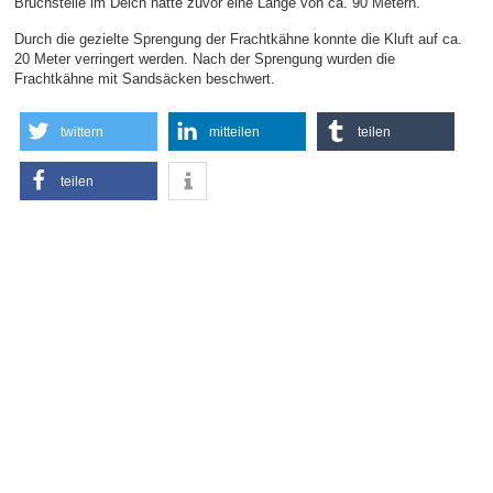
Bruchstelle im Deich hatte zuvor eine Länge von ca. 90 Metern.
Durch die gezielte Sprengung der Frachtkähne konnte die Kluft auf ca.
20 Meter verringert werden. Nach der Sprengung wurden die
Frachtkähne mit Sandsäcken beschwert.
twittern
mitteilen
teilen
teilen