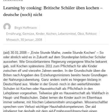
ERNÄHRUNG
Learning by cooking: Britische Schüler üben kochen –
deutsche (noch) nicht
Birgit Hoffmann
Ernährung
,
Gemüse
,
Kinder
,
Kochen
,
Lebensmittel
,
Obst
,
Rohkost
Mittwoch, 30 Januar, 2008
(aid) 30.01.2008 – „Erste Stunde Mathe, zweite Stunde Kochen“ – So
oder ähnlich wird es in Zukunft auf dem Stundenplan britischer Schüler
aussehen. Wie Grossbritanniens Regierung vergangene Woche bekannt
gab, soll Kochen spätestens 2011 zum Pflichtfach für alle Kinder
zwischen elf und vierzehn Jahren werden. In der Grundschule üben die
Briten nach Angaben des Erziehungsministers bereits heute Grundlagen
der Nahrungszubereitung. Ganz anders sieht es hingegen bislang in
Deutschland aus. Weder in der Grund- noch in den weiterführenden
Schulen ist Kochen oder Hauswirtschaft als Pflichtfach in den
Lehrplänen vorgesehen. Teilweise gibt es Hauswirtschaft als Wahlfach in
Haupt- und Realschulen. Dabei lernen die Kinder auch im Elternhaus
immer seltener, mit frischen Lebensmitteln umzugehen. Wissenschaftler
sprechen vom Verlust wichtiger Haushaltskompetenzen. Der aid
infodienst hat deshalb mit dem aid-Ernährungsführerschein einen