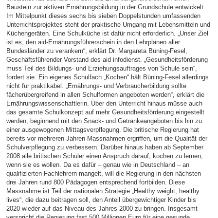
Baustein zur aktiven Ernährungsbildung in der Grundschule entwickelt.
Im Mittelpunkt dieses sechs bis sieben Doppelstunden umfassenden
Unterrichtsprojektes steht der praktische Umgang mit Lebensmitteln und
Küchengeräten. Eine Schulküche ist dafür nicht erforderlich. „Unser Ziel
ist es, den aid-Ernährungsführerschein in den Lehrplänen aller
Bundesländer zu verankern“, erklärt Dr. Margareta Büning-Fesel,
Geschäftsführender Vorstand des aid infodienst. „Gesundheitsförderung
muss Teil des Bildungs- und Erziehungsauftrages von Schule sein“,
fordert sie. Ein eigenes Schulfach „Kochen“ hält Büning-Fesel allerdings
nicht für praktikabel. „Ernährungs- und Verbraucherbildung sollte
fächerübergreifend in allen Schulformen angeboten werden“, erklärt die
Ernährungswissenschaftlerin. Über den Unterricht hinaus müsse auch
das gesamte Schulkonzept auf mehr Gesundheitsförderung eingestellt
werden, beginnend mit den Snack- und Getränkeangeboten bis hin zu
einer ausgewogenen Mittagsverpflegung. Die britische Regierung hat
bereits vor mehreren Jahren Massnahmen ergriffen, um die Qualität der
Schulverpflegung zu verbessern. Darüber hinaus haben ab September
2008 alle britischen Schüler einen Anspruch darauf, kochen zu lernen,
wenn sie es wollen. Da es dafür – genau wie in Deutschland – an
qualifizierten Fachlehrern mangelt, will die Regierung in den nächsten
drei Jahren rund 800 Pädagogen entsprechend fortbilden. Diese
Massnahme ist Teil der nationalen Strategie „Healthy weight, healthy
lives“, die dazu beitragen soll, den Anteil übergewichtiger Kinder bis
2020 wieder auf das Niveau des Jahres 2000 zu bringen. Insgesamt
verspricht die Regierung fast 500 Millionen Euro für eine gesunde