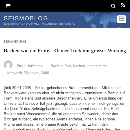
SEISMOBLOG
DAS NATUR UND UMWELT NACHRICHTEN PORTAL
ERNÄHRUNG
Backen wie die Profis: Kleiner Trick mit grosser Wirkung
Birgit Hoffmann
Backen
,
Brot
,
Kochen
,
Lebensmittel
Mittwoch, 30 Januar, 2008
(aid) 30.01.2008 – Selbst gebackenes Brot schmeckt gut. Mit frischer
Bäckereiware kann es aber oft nicht mithalten – zumindest in Bezug auf
Form, Konsistenz und äussere Beschaffenheit. Eine Untersuchung der
Universität Hannover hat jetzt gezeigt, dass ein kleiner Trick genügt, um
die Qualität des Selbstgebackenen deutlich zu verbessern. Der Profi-
Bäcker nutzt Wasserdampf, die so genannten Schwaden, damit das
Brot gut aufgeht, ein typisches Aroma entfaltet, innen eine schöne
Krume und aussen eine braune Kruste bekommt. Er kann den
Dampfgehalt in der Backatmosphäre einfach am Ofen einstellen. Dies