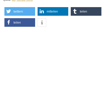
twittern
mitteilen
teilen
teilen