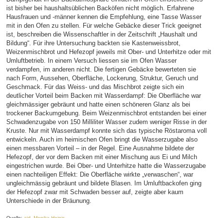
ist bisher bei haushaltsüblichen Backöfen nicht möglich. Erfahrene
Hausfrauen und -männer kennen die Empfehlung, eine Tasse Wasser
mit in den Ofen zu stellen. Für welche Gebäcke dieser Trick geeignet
ist, beschreiben die Wissenschaftler in der Zeitschrift „Haushalt und
Bildung“. Für ihre Untersuchung backten sie Kastenweissbrot,
Weizenmischbrot und Hefezopf jeweils mit Ober- und Unterhitze oder mit
Umluftbetrieb. In einem Versuch liessen sie im Ofen Wasser
verdampfen, im anderen nicht. Die fertigen Gebäcke bewerteten sie
nach Form, Aussehen, Oberfläche, Lockerung, Struktur, Geruch und
Geschmack. Für das Weiss- und das Mischbrot zeigte sich ein
deutlicher Vorteil beim Backen mit Wasserdampf: Die Oberfläche war
gleichmässiger gebräunt und hatte einen schöneren Glanz als bei
trockener Backumgebung. Beim Weizenmischbrot entstanden bei einer
Schwadenzugabe von 150 Milliliter Wasser zudem weniger Risse in der
Kruste. Nur mit Wasserdampf konnte sich das typische Röstaroma voll
entwickeln. Auch im heimischen Ofen bringt die Wasserzugabe also
einen messbaren Vorteil – in der Regel. Eine Ausnahme bildete der
Hefezopf, der vor dem Backen mit einer Mischung aus Ei und Milch
eingestrichen wurde. Bei Ober- und Unterhitze hatte die Wasserzugabe
einen nachteiligen Effekt: Die Oberfläche wirkte „verwaschen“, war
ungleichmässig gebräunt und bildete Blasen. Im Umluftbackofen ging
der Hefezopf zwar mit Schwaden besser auf, zeigte aber kaum
Unterschiede in der Bräunung.
Quelle:
aid, Monika Heinis