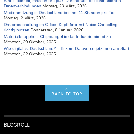
Stabil, schnell, massenfertigbar: Durchbruch bei lichtbasierten
Datenverbindungen
Montag, 23 März, 2026
Mediennutzung in Deutschland bei fast 11 Stunden pro Tag
Montag, 2 März, 2026
Dauerbeschallung im Office: Kopfhörer mit Noice-Cancelling
richtig nutzen
Donnerstag, 8 Januar, 2026
Materialknappheit: Chipmangel in der Industrie nimmt zu
Mittwoch, 29 Oktober, 2025
Wie digital ist Deutschland? – Bitkom-Dataverse jetzt neu am Start
Mittwoch, 22 Oktober, 2025
BACK TO TOP
BLOGROLL