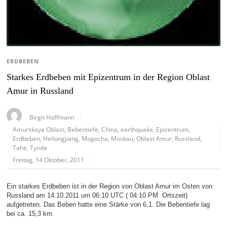
ERDBEBEN
Starkes Erdbeben mit Epizentrum in der Region Oblast
Amur in Russland
Birgit Hoffmann
Amurskaya Oblast
,
Bebentiefe
,
China
,
earthquake
,
Epizentrum
,
Erdbeben
,
Heilongjiang
,
Mogocha
,
Moskau
,
Oblast Amur
,
Russland
,
Tahe
,
Tynda
Freitag, 14 Oktober, 2011
Ein starkes Erdbeben ist in der Region von Oblast Amur im Osten von
Russland am 14.10.2011 um 06:10 UTC ( 04:10 PM Ortszeit)
aufgetreten. Das Beben hatte eine Stärke von 6,1. Die Bebentiefe lag
bei ca. 15,3 km.