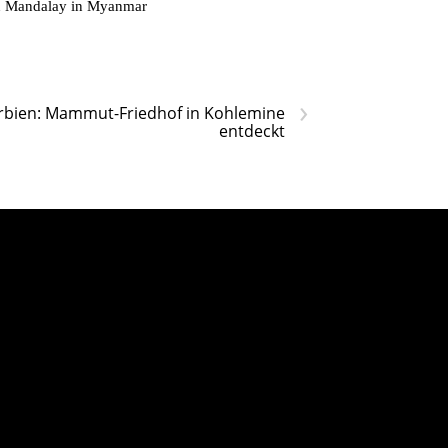
on Mandalay in Myanmar
›
rbien: Mammut-Friedhof in Kohlemine
entdeckt