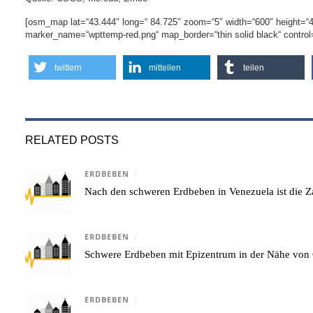
[osm_map lat=“43.444″ long=“ 84.725″ zoom=“5″ width=“600″ height=“
marker_name=“wpttemp-red.png“ map_border=“thin solid black“ control
twittern
mitteilen
teilen
RELATED POSTS
ERDBEBEN
/
Nach den schweren Erdbeben in Venezuela ist die Za
ERDBEBEN
/
Schwere Erdbeben mit Epizentrum in der Nähe von 
ERDBEBEN
/