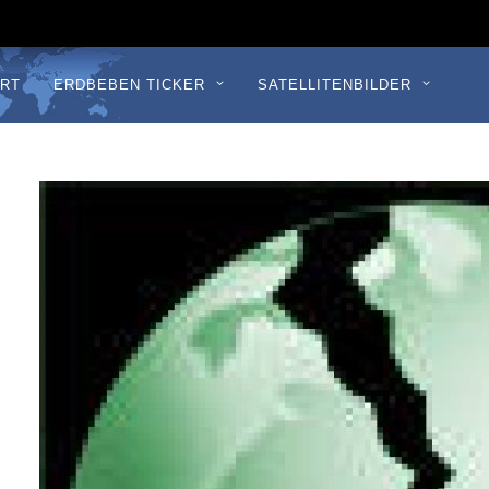
RT
ERDBEBEN TICKER
SATELLITENBILDER