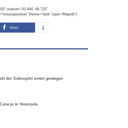
450″ marker=“43.444, 84.725″
=“mouseposition“ theme=“dark“ type=“Mapnik“]
teilen
hl der Todesopfer weiter gestiegen
Caracas in Venezuela