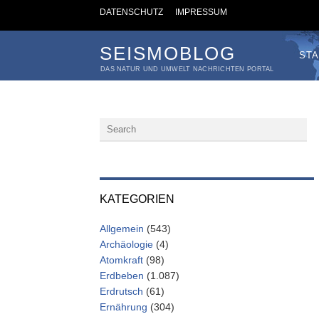
DATENSCHUTZ
IMPRESSUM
SEISMOBLOG
STA
DAS NATUR UND UMWELT NACHRICHTEN PORTAL
KATEGORIEN
Allgemein
(543)
Archäologie
(4)
Atomkraft
(98)
Erdbeben
(1.087)
Erdrutsch
(61)
Ernährung
(304)