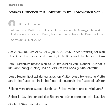
ERDBEBEN
Starkes Erdbeben mit Epizentrum im Nordwesten von C
Birgit Hoffmann
afrikanische Platte
,
australische Platte
,
Bebentiefe
,
Changji
,
China
,
die i
Erdbeben
,
eurasischen Platte
,
Korla
,
nordamerikanische Platte
,
philippi
Samstag, 30 Juni, 2012
Am 29.06.2012 um 21:07 UTC (30.06.2012 05:07 AM Ortszeit) hat sich
Das Beben hatte eine Stärke von 6,3. Die Bebentiefe lag bei ca. 18 km
Das Epizentrum befand sich ca. 99 km südlich von Dushanzi (China), c
km von Changji (China) und ca. 219 km von Korla (China) entfernt.
Diese Region liegt auf der eurasischen Platte. Diese tektonische Platte
arabische Platte, die indische Platte, die australische Platte, die afrika
Etliche Menschen wurden durch das Beben verletzt und es wird von S
Selbst in Kazakhstan soll das Beben zu spüren gewesen sein. Kazakhs
Quelle: USGS, Iris.edu, Emsc