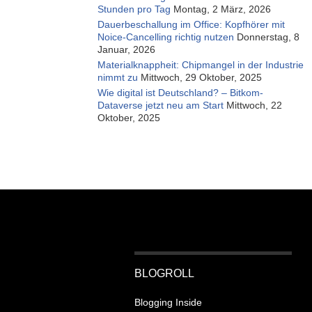
Stunden pro Tag
Montag, 2 März, 2026
Dauerbeschallung im Office: Kopfhörer mit
Noice-Cancelling richtig nutzen
Donnerstag, 8
Januar, 2026
Materialknappheit: Chipmangel in der Industrie
nimmt zu
Mittwoch, 29 Oktober, 2025
Wie digital ist Deutschland? – Bitkom-
Dataverse jetzt neu am Start
Mittwoch, 22
Oktober, 2025
BLOGROLL
Blogging Inside