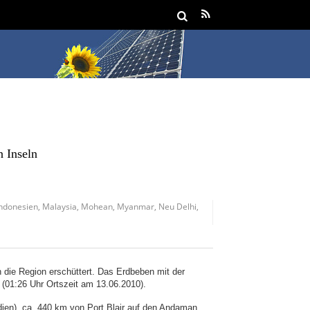
 Inseln
Indonesien
,
Malaysia
,
Mohean
,
Myanmar
,
Neu Delhi
,
 die Region erschüttert. Das Erdbeben mit der
(01:26 Uhr Ortszeit am 13.06.2010).
dien), ca. 440 km von Port Blair auf den Andaman