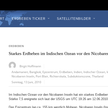
RT
ERDBEBEN TICKER
SATELLITENBILDER
ERDBEBEN
Starkes Erdbeben im Indischen Ozean vor den Nicobaren
Birgit Hoffmann
Andamanen
,
Bangkok
,
Epizentrum
,
Erdbeben
,
Indien
,
Indischer Ozean
,
Nicobaren Inseln
,
Port Blair
,
Richterskala
,
Subduktionszone
,
Thailand
Sonntag, 13 Juni, 2010
Im Indischen Ozean vor den Nicobaren Inseln hat ein starkes Erdbeben
Stärke 7,5 ereignete sich laut der USGS um UTC 19:26 am 12.06.2010 
Das Epizentrum lag ca. 155 km westlich Mohean, Nicobaren Inseln (In