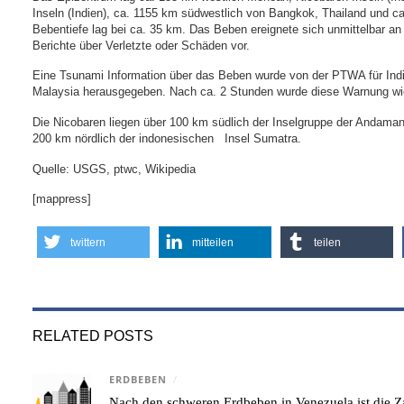
Inseln (Indien), ca. 1155 km südwestlich von Bangkok, Thailand und ca.
Bebentiefe lag bei ca. 35 km. Das Beben ereignete sich unmittelbar an
Berichte über Verletzte oder Schäden vor.
Eine Tsunami Information über das Beben wurde von der PTWA für Indi
Malaysia herausgegeben. Nach ca. 2 Stunden wurde diese Warnung wi
Die Nicobaren liegen über 100 km südlich der Inselgruppe der Andama
200 km nördlich der indonesischen Insel Sumatra.
Quelle: USGS, ptwc, Wikipedia
[mappress]
twittern
mitteilen
teilen
RELATED POSTS
ERDBEBEN
/
Nach den schweren Erdbeben in Venezuela ist die Za