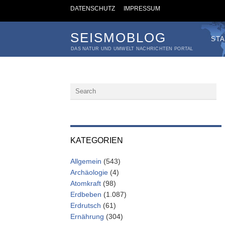
DATENSCHUTZ
IMPRESSUM
SEISMOBLOG
STA
DAS NATUR UND UMWELT NACHRICHTEN PORTAL
KATEGORIEN
Allgemein
(543)
Archäologie
(4)
Atomkraft
(98)
Erdbeben
(1.087)
Erdrutsch
(61)
Ernährung
(304)