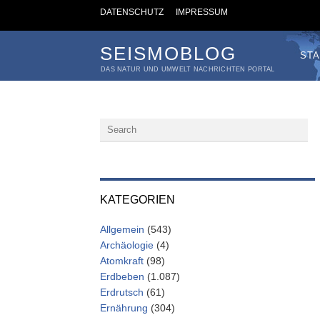
DATENSCHUTZ
IMPRESSUM
SEISMOBLOG
STA
DAS NATUR UND UMWELT NACHRICHTEN PORTAL
KATEGORIEN
Allgemein
(543)
Archäologie
(4)
Atomkraft
(98)
Erdbeben
(1.087)
Erdrutsch
(61)
Ernährung
(304)