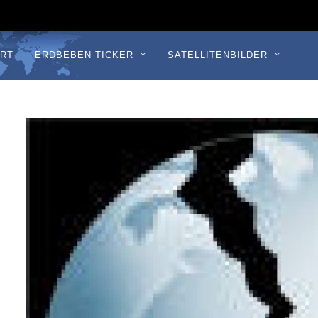
RT
ERDBEBEN TICKER
SATELLITENBILDER