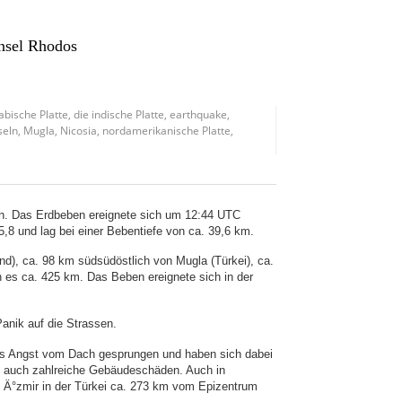
Insel Rhodos
abische Platte
,
die indische Platte
,
earthquake
,
seln
,
Mugla
,
Nicosia
,
nordamerikanische Platte
,
en. Das Erdbeben ereignete sich um 12:44 UTC
,8 und lag bei einer Bebentiefe von ca. 39,6 km.
d), ca. 98 km südsüdöstlich von Mugla (Türkei), ca.
n es ca. 425 km. Das Beben ereignete sich in der
anik auf die Strassen.
aus Angst vom Dach gesprungen und haben sich dabei
e auch zahlreiche Gebäudeschäden. Auch in
on Ä°zmir in der Türkei ca. 273 km vom Epizentrum