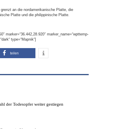
 grenzt an die nordamerikanische Platte, die
nische Platte und die philippinische Platte.
450″ marker=“36.442,28.920″ marker_name=“wpttemp-
=“dark“ type=“Mapnik“]
teilen
hl der Todesopfer weiter gestiegen