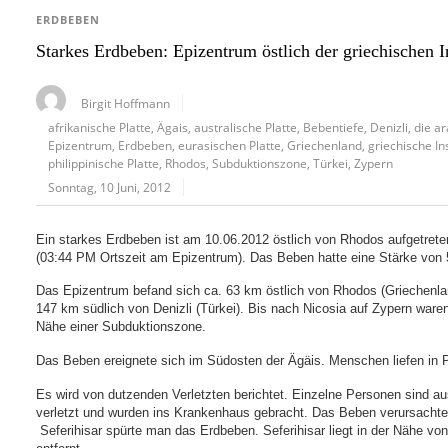
ERDBEBEN
Starkes Erdbeben: Epizentrum östlich der griechischen 
Birgit Hoffmann
afrikanische Platte
,
Ägais
,
australische Platte
,
Bebentiefe
,
Denizli
,
die ar
Epizentrum
,
Erdbeben
,
eurasischen Platte
,
Griechenland
,
griechische In
philippinische Platte
,
Rhodos
,
Subduktionszone
,
Türkei
,
Zypern
Sonntag, 10 Juni, 2012
Ein starkes Erdbeben ist am 10.06.2012 östlich von Rhodos aufgetret
(03:44 PM Ortszeit am Epizentrum). Das Beben hatte eine Stärke von 5
Das Epizentrum befand sich ca. 63 km östlich von Rhodos (Griechenlan
147 km südlich von Denizli (Türkei). Bis nach Nicosia auf Zypern ware
Nähe einer Subduktionszone.
Das Beben ereignete sich im Südosten der Ägäis. Menschen liefen in P
Es wird von dutzenden Verletzten berichtet. Einzelne Personen sind 
verletzt und wurden ins Krankenhaus gebracht. Das Beben verursacht
Seferihisar spürte man das Erdbeben. Seferihisar liegt in der Nähe v