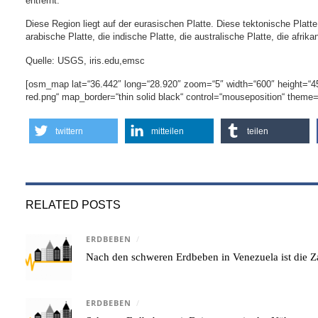
entfernt.
Diese Region liegt auf der eurasischen Platte. Diese tektonische Platte
arabische Platte, die indische Platte, die australische Platte, die afrika
Quelle: USGS, iris.edu,emsc
[osm_map lat=“36.442″ long=“28.920″ zoom=“5″ width=“600″ height=“
red.png“ map_border=“thin solid black“ control=“mouseposition“ theme
twittern
mitteilen
teilen
RELATED POSTS
ERDBEBEN
/
Nach den schweren Erdbeben in Venezuela ist die Za
ERDBEBEN
/