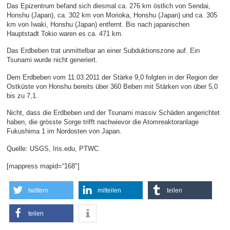
Das Epizentrum befand sich diesmal ca. 276 km östlich von Sendai,
Honshu (Japan), ca. 302 km von Morioka, Honshu (Japan) und ca. 305
km von Iwaki, Honshu (Japan) entfernt. Bis nach japanischen
Hauptstadt Tokio waren es ca. 471 km.
Das Erdbeben trat unmittelbar an einer Subduktionszone auf. Ein
Tsunami wurde nicht generiert.
Dem Erdbeben vom 11.03.2011 der Stärke 9,0 folgten in der Region der
Ostküste von Honshu bereits über 360 Beben mit Stärken von über 5,0
bis zu 7,1.
Nicht, dass die Erdbeben und der Tsunami massiv Schäden angerichtet
haben, die grösste Sorge trifft nachwievor die Atomreaktoranlage
Fukushima 1 im Nordosten von Japan.
Quelle: USGS, Iris.edu, PTWC
[mappress mapid=“168″]
twittern
mitteilen
teilen
teilen