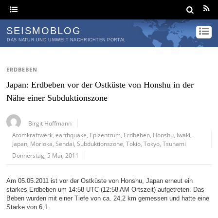
SEISMOBLOG
DAS NATUR UND UMWELT NACHRICHTEN PORTAL
ERDBEBEN
Japan: Erdbeben vor der Ostküste von Honshu in der
Nähe einer Subduktionszone
Birgit Hoffmann
Atomkraftwerk
,
earthquake
,
Epizentrum
,
Erdbeben
,
Honshu
,
Iwaki
,
Japan
,
Morioka
,
Sendai
,
Subduktionszone
,
Tokio
,
Tokyo
,
Tsunami
Donnerstag, 5 Mai, 2011
Am 05.05.2011 ist vor der Ostküste von Honshu, Japan erneut ein
starkes Erdbeben um 14:58 UTC (12:58 AM Ortszeit) aufgetreten. Das
Beben wurden mit einer Tiefe von ca. 24,2 km gemessen und hatte eine
Stärke von 6,1.