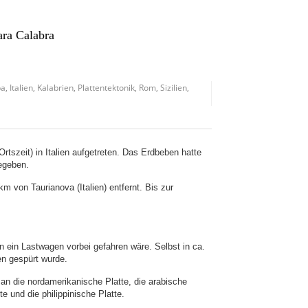
ara Calabra
pa
,
Italien
,
Kalabrien
,
Plattentektonik
,
Rom
,
Sizilien
,
tszeit) in Italien aufgetreten. Das Erdbeben hatte
egeben.
m von Taurianova (Italien) entfernt. Bis zur
 ein Lastwagen vorbei gefahren wäre. Selbst in ca.
n gespürt wurde.
t an die nordamerikanische Platte, die arabische
tte und die philippinische Platte.