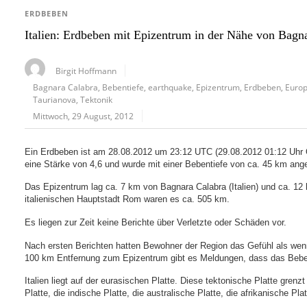
ERDBEBEN
Italien: Erdbeben mit Epizentrum in der Nähe von Bagn
Birgit Hoffmann
Bagnara Calabra
,
Bebentiefe
,
earthquake
,
Epizentrum
,
Erdbeben
,
Euro
Taurianova
,
Tektonik
Mittwoch, 29 August, 2012
Ein Erdbeben ist am 28.08.2012 um 23:12 UTC (29.08.2012 01:12 Uhr Or
eine Stärke von 4,6 und wurde mit einer Bebentiefe von ca. 45 km ang
Das Epizentrum lag ca. 7 km von Bagnara Calabra (Italien) und ca. 12 k
italienischen Hauptstadt Rom waren es ca. 505 km.
Es liegen zur Zeit keine Berichte über Verletzte oder Schäden vor.
Nach ersten Berichten hatten Bewohner der Region das Gefühl als wenn
100 km Entfernung zum Epizentrum gibt es Meldungen, dass das Bebe
Italien liegt auf der eurasischen Platte. Diese tektonische Platte grenz
Platte, die indische Platte, die australische Platte, die afrikanische Pla