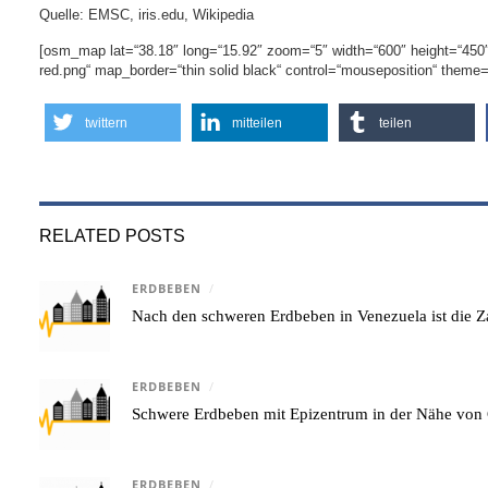
Quelle: EMSC, iris.edu, Wikipedia
[osm_map lat=“38.18″ long=“15.92″ zoom=“5″ width=“600″ height=“45
red.png“ map_border=“thin solid black“ control=“mouseposition“ theme
twittern
mitteilen
teilen
RELATED POSTS
ERDBEBEN
/
Nach den schweren Erdbeben in Venezuela ist die Za
ERDBEBEN
/
Schwere Erdbeben mit Epizentrum in der Nähe von 
ERDBEBEN
/