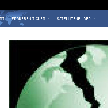
RT
ERDBEBEN TICKER
SATELLITENBILDER