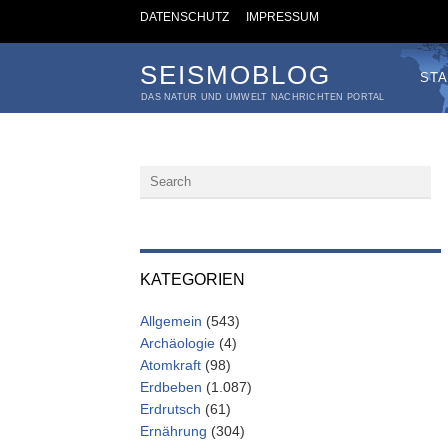
DATENSCHUTZ
IMPRESSUM
SEISMOBLOG
STA
DAS NATUR UND UMWELT NACHRICHTEN PORTAL
KATEGORIEN
Allgemein
(543)
Archäologie
(4)
Atomkraft
(98)
Erdbeben
(1.087)
Erdrutsch
(61)
Ernährung
(304)