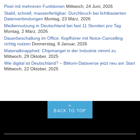
Pixel mit mehreren Funktionen
Mittwoch, 24 Juni, 2026
Stabil, schnell, massenfertigbar: Durchbruch bei lichtbasierten
Datenverbindungen
Montag, 23 März, 2026
Mediennutzung in Deutschland bei fast 11 Stunden pro Tag
Montag, 2 März, 2026
Dauerbeschallung im Office: Kopfhörer mit Noice-Cancelling
richtig nutzen
Donnerstag, 8 Januar, 2026
Materialknappheit: Chipmangel in der Industrie nimmt zu
Mittwoch, 29 Oktober, 2025
Wie digital ist Deutschland? – Bitkom-Dataverse jetzt neu am Start
Mittwoch, 22 Oktober, 2025
BACK TO TOP