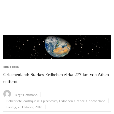
ERDBEBEN
Griechenland: Starkes Erdbeben zirka 277 km von Athen
entfernt
Birgit Hoffmann
Bebentiefe
,
earthquake
,
Epizentrum
,
Erdbeben
,
Greece
,
Griechenland
Freitag, 26 Oktober, 2018