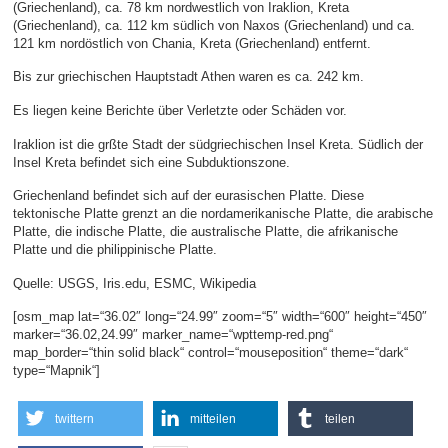
(Griechenland), ca. 78 km nordwestlich von Iraklion, Kreta
(Griechenland), ca. 112 km südlich von Naxos (Griechenland) und ca.
121 km nordöstlich von Chania, Kreta (Griechenland) entfernt.
Bis zur griechischen Hauptstadt Athen waren es ca. 242 km.
Es liegen keine Berichte über Verletzte oder Schäden vor.
Iraklion ist die grßte Stadt der südgriechischen Insel Kreta. Südlich der
Insel Kreta befindet sich eine Subduktionszone.
Griechenland befindet sich auf der eurasischen Platte. Diese
tektonische Platte grenzt an die nordamerikanische Platte, die arabische
Platte, die indische Platte, die australische Platte, die afrikanische
Platte und die philippinische Platte.
Quelle: USGS, Iris.edu, ESMC, Wikipedia
[osm_map lat=“36.02″ long=“24.99″ zoom=“5″ width=“600″ height=“450″
marker=“36.02,24.99″ marker_name=“wpttemp-red.png“
map_border=“thin solid black“ control=“mouseposition“ theme=“dark“
type=“Mapnik“]
twittern
mitteilen
teilen