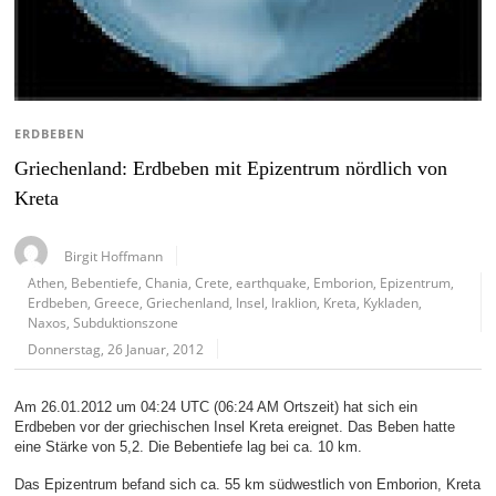
ERDBEBEN
Griechenland: Erdbeben mit Epizentrum nördlich von
Kreta
Birgit Hoffmann
Athen
,
Bebentiefe
,
Chania
,
Crete
,
earthquake
,
Emborion
,
Epizentrum
,
Erdbeben
,
Greece
,
Griechenland
,
Insel
,
Iraklion
,
Kreta
,
Kykladen
,
Naxos
,
Subduktionszone
Donnerstag, 26 Januar, 2012
Am 26.01.2012 um 04:24 UTC (06:24 AM Ortszeit) hat sich ein
Erdbeben vor der griechischen Insel Kreta ereignet. Das Beben hatte
eine Stärke von 5,2. Die Bebentiefe lag bei ca. 10 km.
Das Epizentrum befand sich ca. 55 km südwestlich von Emborion, Kreta