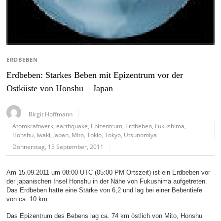
ERDBEBEN
Erdbeben: Starkes Beben mit Epizentrum vor der
Ostküste von Honshu – Japan
Birgit Hoffmann
Atomkraftwerk
,
earthquake
,
Epizentrum
,
Erdbeben
,
Fukushima
,
Honshu
,
Iwaki
,
Japan
,
Mito
,
Tokio
,
Tokyo
,
Utsunomiya
Donnerstag, 15 September, 2011
Am 15.09.2011 um 08:00 UTC (05:00 PM Ortszeit) ist ein Erdbeben vor
der japanischen Insel Honshu in der Nähe von Fukushima aufgetreten.
Das Erdbeben hatte eine Stärke von 6,2 und lag bei einer Bebentiefe
von ca. 10 km.
Das Epizentrum des Bebens lag ca. 74 km östlich von Mito, Honshu