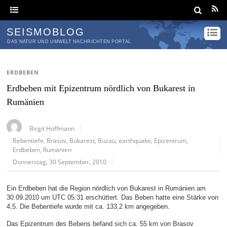
SEISMOBLOG
DAS NATUR UND UMWELT NACHRICHTEN PORTAL
ERDBEBEN
Erdbeben mit Epizentrum nördlich von Bukarest in
Rumänien
Birgit Hoffmann
Bebentiefe
,
Brasov
,
Bukarest
,
Buzau
,
earthquake
,
Epizentrum
,
Erdbeben
,
Rumänien
Donnerstag, 30 September, 2010
Ein Erdbeben hat die Region nördlich von Bukarest in Rumänien am
30.09.2010 um UTC 05:31 erschüttert. Das Beben hatte eine Stärke von
4,5. Die Bebentiefe wurde mit ca. 133,2 km angegeben.
Das Epizentrum des Bebens befand sich ca. 55 km von Brasov