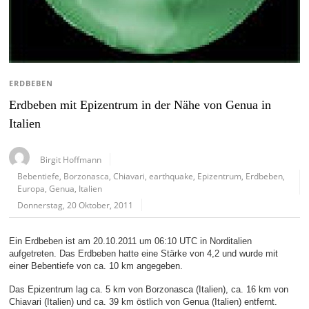
ERDBEBEN
Erdbeben mit Epizentrum in der Nähe von Genua in
Italien
Birgit Hoffmann
Bebentiefe
,
Borzonasca
,
Chiavari
,
earthquake
,
Epizentrum
,
Erdbeben
,
Europa
,
Genua
,
Italien
Donnerstag, 20 Oktober, 2011
Ein Erdbeben ist am 20.10.2011 um 06:10 UTC in Norditalien
aufgetreten. Das Erdbeben hatte eine Stärke von 4,2 und wurde mit
einer Bebentiefe von ca. 10 km angegeben.
Das Epizentrum lag ca. 5 km von Borzonasca (Italien), ca. 16 km von
Chiavari (Italien) und ca. 39 km östlich von Genua (Italien) entfernt.