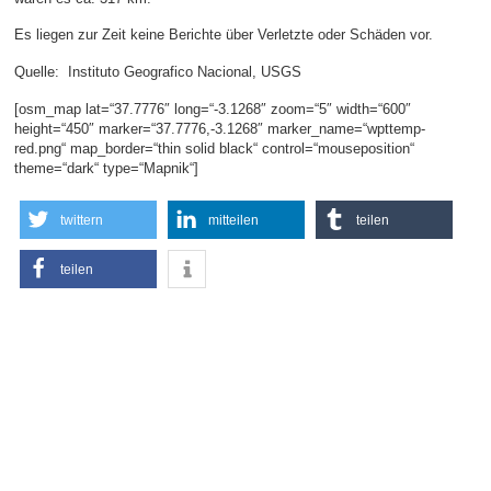
Es liegen zur Zeit keine Berichte über Verletzte oder Schäden vor.
Quelle: Instituto Geografico Nacional, USGS
[osm_map lat=“37.7776″ long=“-3.1268″ zoom=“5″ width=“600″
height=“450″ marker=“37.7776,-3.1268″ marker_name=“wpttemp-
red.png“ map_border=“thin solid black“ control=“mouseposition“
theme=“dark“ type=“Mapnik“]
twittern
mitteilen
teilen
teilen