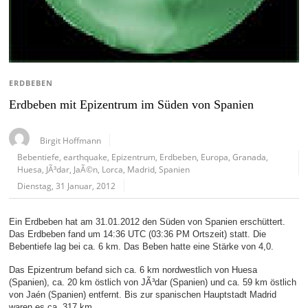
ERDBEBEN
Erdbeben mit Epizentrum im Süden von Spanien
Birgit Hoffmann
Bebentiefe
,
earthquake
,
Epizentrum
,
Erdbeben
,
Europa
,
Granada
,
Huesa
,
JÃ³dar
,
JaÃ©n
,
Lorca
,
Madrid
,
Spanien
Dienstag, 31 Januar, 2012
Ein Erdbeben hat am 31.01.2012 den Süden von Spanien erschüttert.
Das Erdbeben fand um 14:36 UTC (03:36 PM Ortszeit) statt. Die
Bebentiefe lag bei ca. 6 km. Das Beben hatte eine Stärke von 4,0.
Das Epizentrum befand sich ca. 6 km nordwestlich von Huesa
(Spanien), ca. 20 km östlich von JÃ³dar (Spanien) und ca. 59 km östlich
von Jaén (Spanien) entfernt. Bis zur spanischen Hauptstadt Madrid
waren es ca. 317 km.