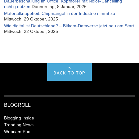
Dauerbeschallung im Office: Kopfhörer mit Noice-Cancelling
richtig nutzen
Donnerstag, 8 Januar, 2026
Materialknappheit: Chipmangel in der Industrie nimmt zu
Mittwoch, 29 Oktober, 2025
Wie digital ist Deutschland? – Bitkom-Dataverse jetzt neu am Start
Mittwoch, 22 Oktober, 2025
BACK TO TOP
BLOGROLL
Blogging Inside
Trending News
Webcam Pool