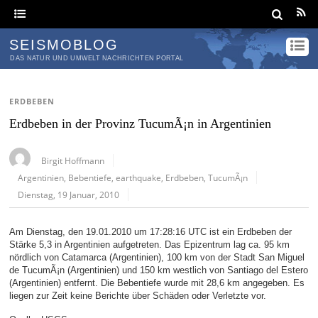
SEISMOBLOG
DAS NATUR UND UMWELT NACHRICHTEN PORTAL
ERDBEBEN
Erdbeben in der Provinz TucumÃ¡n in Argentinien
Birgit Hoffmann
Argentinien
,
Bebentiefe
,
earthquake
,
Erdbeben
,
TucumÃ¡n
Dienstag, 19 Januar, 2010
Am Dienstag, den 19.01.2010 um 17:28:16 UTC ist ein Erdbeben der
Stärke 5,3 in Argentinien aufgetreten. Das Epizentrum lag ca. 95 km
nördlich von Catamarca (Argentinien), 100 km von der Stadt San Miguel
de TucumÃ¡n (Argentinien) und 150 km westlich von Santiago del Estero
(Argentinien) entfernt. Die Bebentiefe wurde mit 28,6 km angegeben. Es
liegen zur Zeit keine Berichte über Schäden oder Verletzte vor.