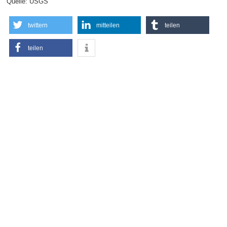
Quelle: USGS
twittern
mitteilen
teilen
teilen