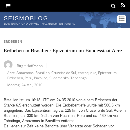
SEISMOBLOG
DAS NATUR UND UMWELT NACHRICHTEN PORTAL
ERDBEBEN
Erdbeben in Brasilien: Epizentrum im Bundesstaat Acre
Birgit Hoffmann
Acre
,
Amazonas
,
Brasilien
,
Cruzeiro do Sul
,
earthquake
,
Epizentrum
,
Erdbeben
,
Peru
,
Pucallpa
,
Südamerika
,
Tabatinga
Montag, 24 Mai, 2010
Brasilien ist um 16:18 UTC am 24.05.2010 von einem Erdbeben der
Stärke 6.5 erschüttert worden. Die Erdbebentiefe wurde mit 580,5 km
angegeben. Das Epizentrum lag ca. 125 km von Cruzeiro do Sul, Acre in
Brasilien, ca. 330 km östlich von Pucallpa, Peru und ca. 460 km von
Tabatinga, Amazonas in Brasilien entfernt.
Es liegen zur Zeit keine Berichte über Verletzte oder Schäden vor.