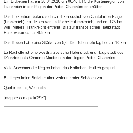
Ein Erdbeben hat am 28.04.2016 um 06:46 UTC die Küstenregion von
Frankreich in der Region der Poitou-Charentes erschüttert.
Das Epizentrum befand sich ca. 4 km südlich von Châtelaillon-Plage
(Frankreich), ca. 15 km von La Rochelle (Frankreich) und ca. 125 km
von Poitiers (Frankreich) entfernt. Bis zur französischen Hauptstadt
Paris waren es ca. 408 km.
Das Beben hatte eine Stärke von 5,0. Die Bebentiefe lag bei ca. 10 km.
La Rochelle ist eine westfranzösische Hafenstadt und Hauptstadt des
Départements Charente-Maritime in der Region Poitou-Charentes.
Viele Anwohner der Region haben das Erdbeben deutlich gespürt.
Es liegen keine Berichte über Verletzte oder Schäden vor.
Quelle: emsc, Wikipedia
[mappress mapid=“295″]