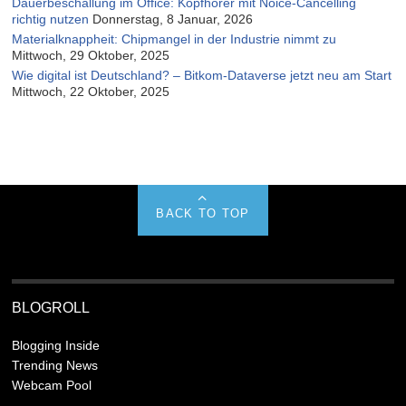
Dauerbeschallung im Office: Kopfhörer mit Noice-Cancelling
richtig nutzen
Donnerstag, 8 Januar, 2026
Materialknappheit: Chipmangel in der Industrie nimmt zu
Mittwoch, 29 Oktober, 2025
Wie digital ist Deutschland? – Bitkom-Dataverse jetzt neu am Start
Mittwoch, 22 Oktober, 2025
BACK TO TOP
BLOGROLL
Blogging Inside
Trending News
Webcam Pool