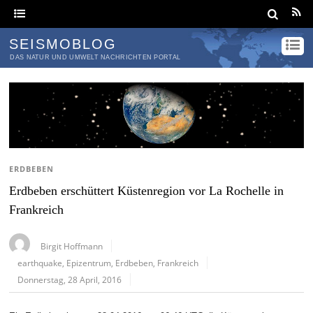
SEISMOBLOG
DAS NATUR UND UMWELT NACHRICHTEN PORTAL
ERDBEBEN
Erdbeben erschüttert Küstenregion vor La Rochelle in
Frankreich
Birgit Hoffmann
earthquake
,
Epizentrum
,
Erdbeben
,
Frankreich
Donnerstag, 28 April, 2016