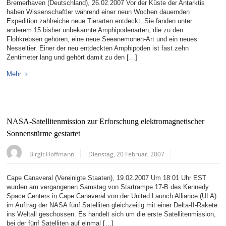
Bremerhaven (Deutschland), 26.02.2007 Vor der Küste der Antarktis
haben Wissenschaftler während einer neun Wochen dauernden
Expedition zahlreiche neue Tierarten entdeckt. Sie fanden unter
anderem 15 bisher unbekannte Amphipodenarten, die zu den
Flohkrebsen gehören, eine neue Seeanemonen-Art und ein neues
Nesseltier. Einer der neu entdeckten Amphipoden ist fast zehn
Zentimeter lang und gehört damit zu den […]
Mehr
NASA-Satellitenmission zur Erforschung elektromagnetischer
Sonnenstürme gestartet
Birgit Hoffmann
Dienstag, 20 Februar, 2007
Cape Canaveral (Vereinigte Staaten), 19.02.2007 Um 18:01 Uhr EST
wurden am vergangenen Samstag von Startrampe 17-B des Kennedy
Space Centers in Cape Canaveral von der United Launch Alliance (ULA)
im Auftrag der NASA fünf Satelliten gleichzeitig mit einer Delta-II-Rakete
ins Weltall geschossen. Es handelt sich um die erste Satellitenmission,
bei der fünf Satelliten auf einmal […]