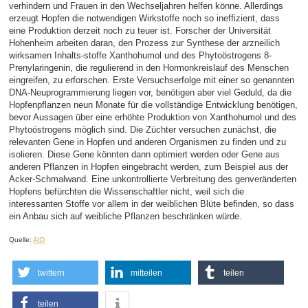
verhindern und Frauen in den Wechseljahren helfen könne. Allerdings
erzeugt Hopfen die notwendigen Wirkstoffe noch so ineffizient, dass
eine Produktion derzeit noch zu teuer ist. Forscher der Universität
Hohenheim arbeiten daran, den Prozess zur Synthese der arzneilich
wirksamen Inhalts-stoffe Xanthohumol und des Phytoöstrogens 8-
Prenylaringenin, die regulierend in den Hormonkreislauf des Menschen
eingreifen, zu erforschen. Erste Versuchserfolge mit einer so genannten
DNA-Neuprogrammierung liegen vor, benötigen aber viel Geduld, da die
Hopfenpflanzen neun Monate für die vollständige Entwicklung benötigen,
bevor Aussagen über eine erhöhte Produktion von Xanthohumol und des
Phytoöstrogens möglich sind. Die Züchter versuchen zunächst, die
relevanten Gene in Hopfen und anderen Organismen zu finden und zu
isolieren. Diese Gene könnten dann optimiert werden oder Gene aus
anderen Pflanzen in Hopfen eingebracht werden, zum Beispiel aus der
Acker-Schmalwand. Eine unkontrollierte Verbreitung des genveränderten
Hopfens befürchten die Wissenschaftler nicht, weil sich die
interessanten Stoffe vor allem in der weiblichen Blüte befinden, so dass
ein Anbau sich auf weibliche Pflanzen beschränken würde.
Quelle:
AID
twittern
mitteilen
teilen
teilen