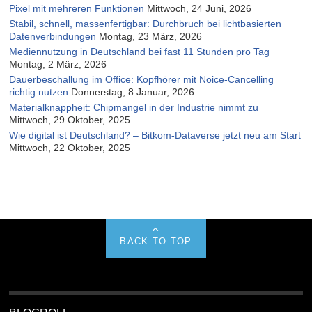
Pixel mit mehreren Funktionen
Mittwoch, 24 Juni, 2026
Stabil, schnell, massenfertigbar: Durchbruch bei lichtbasierten
Datenverbindungen
Montag, 23 März, 2026
Mediennutzung in Deutschland bei fast 11 Stunden pro Tag
Montag, 2 März, 2026
Dauerbeschallung im Office: Kopfhörer mit Noice-Cancelling
richtig nutzen
Donnerstag, 8 Januar, 2026
Materialknappheit: Chipmangel in der Industrie nimmt zu
Mittwoch, 29 Oktober, 2025
Wie digital ist Deutschland? – Bitkom-Dataverse jetzt neu am Start
Mittwoch, 22 Oktober, 2025
BACK TO TOP