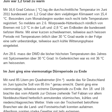
Juni war 1,2 Grad zu warm
Mit 16,6 Grad Celsius ( °C) lag die durchschnittliche Temperatur im Juni
2011 bundesweit um 1,2 Grad über dem vieljährigen Klimawert von 15,4
°C. Besonders zum Monatsbeginn wurden noch recht tiefe Temperaturen
registriert. So meldete am 2.6. Worpswede-Hüttenbusch nördlich von
Bremen mit 1,0 °C in der Luft und -2,8 °C am Erdboden die bundesweit
tiefsten Werte. Mit einer kurzen schwülwarmen, teilweise auch heissen
Periode mit Temperaturen örtlich über 30 °C Grad wurde in der Folge
eine sehr unbeständige, teilweise auch kühle Witterungsphase
eingeleitet.
Am 28.6. mass der DWD die bisher höchsten Temperaturen des Jahres
mit Spitzenwerten über 30 °C Grad. In Geilenkirchen war es mit 36 °C
am heissesten.
Im Juni ging eine viermonatige Dürreperiode zu Ende
Mit rund 85 Litern pro Quadratmeter (l/m ²) wurde das für Deutschland
im Juni typische Soll von 85 l/m ² genau erreicht. Damit ging eine
viermonatige, teilweise extreme Dürreperiode zu Ende. Am 18. und 19.
brachte das vom Atlantik zur Ostsee ziehende Tief Fabian vor allem
Norddeutschland herbstlich anmutendes stürmisches, kühles und
niederschlagsreiches Wetter. Viele von der Trockenheit betroffene
Branchen wie die Land- und Forstwirtschaft konnten aufatmen.
Allerdings sorgten starke Gewitter mit teils extremen