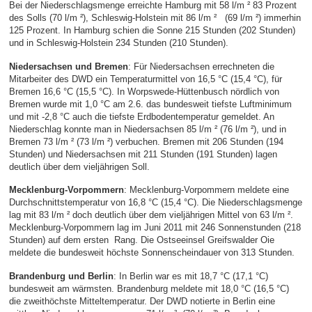
Bei der Niederschlagsmenge erreichte Hamburg mit 58 l/m ² 83 Prozent
des Solls (70 l/m ²), Schleswig-Holstein mit 86 l/m ² (69 l/m ²) immerhin
125 Prozent. In Hamburg schien die Sonne 215 Stunden (202 Stunden)
und in Schleswig-Holstein 234 Stunden (210 Stunden).
Niedersachsen und Bremen
: Für Niedersachsen errechneten die
Mitarbeiter des DWD ein Temperaturmittel von 16,5 °C (15,4 °C), für
Bremen 16,6 °C (15,5 °C). In Worpswede-Hüttenbusch nördlich von
Bremen wurde mit 1,0 °C am 2.6. das bundesweit tiefste Luftminimum
und mit -2,8 °C auch die tiefste Erdbodentemperatur gemeldet. An
Niederschlag konnte man in Niedersachsen 85 l/m ² (76 l/m ²), und in
Bremen 73 l/m ² (73 l/m ²) verbuchen. Bremen mit 206 Stunden (194
Stunden) und Niedersachsen mit 211 Stunden (191 Stunden) lagen
deutlich über dem vieljährigen Soll.
Mecklenburg-Vorpommern
: Mecklenburg-Vorpommern meldete eine
Durchschnittstemperatur von 16,8 °C (15,4 °C). Die Niederschlagsmenge
lag mit 83 l/m ² doch deutlich über dem vieljährigen Mittel von 63 l/m ².
Mecklenburg-Vorpommern lag im Juni 2011 mit 246 Sonnenstunden (218
Stunden) auf dem ersten Rang. Die Ostseeinsel Greifswalder Oie
meldete die bundesweit höchste Sonnenscheindauer von 313 Stunden.
Brandenburg und Berlin
: In Berlin war es mit 18,7 °C (17,1 °C)
bundesweit am wärmsten. Brandenburg meldete mit 18,0 °C (16,5 °C)
die zweithöchste Mitteltemperatur. Der DWD notierte in Berlin eine