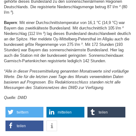
gehörte dieses Bundesland zu den sonnenscheinärmeren Regionen
Deutschlands. Die registrierte Niederschlagsmenge betrug 87 l/m ² (80
l/m ²).
Bayern
: Mit einer Durchschnittstemperatur von 16,1 °C (14,9 °C) war
Bayern das zweitkälteste Bundesland. Mit durchschnittlich 105 l/m ²
Niederschlag (112 l/m ²) lag dieses Bundesland deutschlandweit deutlich
an der Spitze. Hier meldete Oy-Mittelberg-Petersthal im Allgäu auch die
bundesweit grßte Regenmenge von 275 l/m ². Mit 172 Stunden (193
Stunden) war Bayern das sonnenscheinärmste Bundesland. Hier lag
auch die Station mit der bundesweit geringsten Sonnenscheindauer.
Garmisch-Partenkirchen registrierte lediglich 142 Stunden.
*Alle in dieser Pressemitteilung genannten Monatswerte sind vorläufige
Werte. Die für die letzten zwei Tage des Monats verwendeten Daten
basieren auf Prognosen. Bis Redaktionsschluss standen nicht alle
Messungen des Stationsnetzes des DWD zur Verfügung.
Quelle: DWD
twittern
mitteilen
teilen
teilen