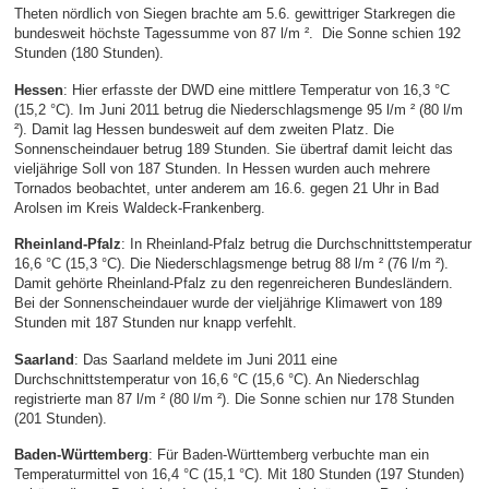
Theten nördlich von Siegen brachte am 5.6. gewittriger Starkregen die
bundesweit höchste Tagessumme von 87 l/m ². Die Sonne schien 192
Stunden (180 Stunden).
Hessen
: Hier erfasste der DWD eine mittlere Temperatur von 16,3 °C
(15,2 °C). Im Juni 2011 betrug die Niederschlagsmenge 95 l/m ² (80 l/m
²). Damit lag Hessen bundesweit auf dem zweiten Platz. Die
Sonnenscheindauer betrug 189 Stunden. Sie übertraf damit leicht das
vieljährige Soll von 187 Stunden. In Hessen wurden auch mehrere
Tornados beobachtet, unter anderem am 16.6. gegen 21 Uhr in Bad
Arolsen im Kreis Waldeck-Frankenberg.
Rheinland-Pfalz
: In Rheinland-Pfalz betrug die Durchschnittstemperatur
16,6 °C (15,3 °C). Die Niederschlagsmenge betrug 88 l/m ² (76 l/m ²).
Damit gehörte Rheinland-Pfalz zu den regenreicheren Bundesländern.
Bei der Sonnenscheindauer wurde der vieljährige Klimawert von 189
Stunden mit 187 Stunden nur knapp verfehlt.
Saarland
: Das Saarland meldete im Juni 2011 eine
Durchschnittstemperatur von 16,6 °C (15,6 °C). An Niederschlag
registrierte man 87 l/m ² (80 l/m ²). Die Sonne schien nur 178 Stunden
(201 Stunden).
Baden-Württemberg
: Für Baden-Württemberg verbuchte man ein
Temperaturmittel von 16,4 °C (15,1 °C). Mit 180 Stunden (197 Stunden)