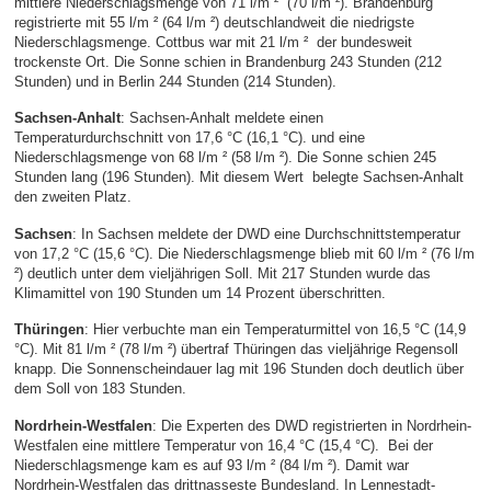
mittlere Niederschlagsmenge von 71 l/m ² (70 l/m ²). Brandenburg
registrierte mit 55 l/m ² (64 l/m ²) deutschlandweit die niedrigste
Niederschlagsmenge. Cottbus war mit 21 l/m ² der bundesweit
trockenste Ort. Die Sonne schien in Brandenburg 243 Stunden (212
Stunden) und in Berlin 244 Stunden (214 Stunden).
Sachsen-Anhalt
: Sachsen-Anhalt meldete einen
Temperaturdurchschnitt von 17,6 °C (16,1 °C). und eine
Niederschlagsmenge von 68 l/m ² (58 l/m ²). Die Sonne schien 245
Stunden lang (196 Stunden). Mit diesem Wert belegte Sachsen-Anhalt
den zweiten Platz.
Sachsen
: In Sachsen meldete der DWD eine Durchschnittstemperatur
von 17,2 °C (15,6 °C). Die Niederschlagsmenge blieb mit 60 l/m ² (76 l/m
²) deutlich unter dem vieljährigen Soll. Mit 217 Stunden wurde das
Klimamittel von 190 Stunden um 14 Prozent überschritten.
Thüringen
: Hier verbuchte man ein Temperaturmittel von 16,5 °C (14,9
°C). Mit 81 l/m ² (78 l/m ²) übertraf Thüringen das vieljährige Regensoll
knapp. Die Sonnenscheindauer lag mit 196 Stunden doch deutlich über
dem Soll von 183 Stunden.
Nordrhein-Westfalen
: Die Experten des DWD registrierten in Nordrhein-
Westfalen eine mittlere Temperatur von 16,4 °C (15,4 °C). Bei der
Niederschlagsmenge kam es auf 93 l/m ² (84 l/m ²). Damit war
Nordrhein-Westfalen das drittnasseste Bundesland. In Lennestadt-