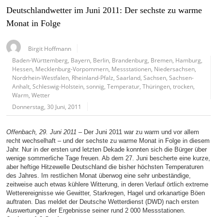
Deutschlandwetter im Juni 2011: Der sechste zu warme
Monat in Folge
Birgit Hoffmann
Baden-Württemberg
,
Bayern
,
Berlin
,
Brandenburg
,
Bremen
,
Hamburg
,
Hessen
,
Mecklenburg-Vorpommern
,
Messstationen
,
Niedersachsen
,
Nordrhein-Westfalen
,
Rheinland-Pfalz
,
Saarland
,
Sachsen
,
Sachsen-
Anhalt
,
Schleswig-Holstein
,
sonnig
,
Temperatur
,
Thüringen
,
trocken
,
Warm
,
Wetter
Donnerstag, 30 Juni, 2011
Offenbach, 29. Juni 2011
– Der Juni 2011 war zu warm und vor allem
recht wechselhaft – und der sechste zu warme Monat in Folge in diesem
Jahr. Nur in der ersten und letzten Dekade konnten sich die Bürger über
wenige sommerliche Tage freuen. Ab dem 27. Juni bescherte eine kurze,
aber heftige Hitzewelle Deutschland die bisher höchsten Temperaturen
des Jahres. Im restlichen Monat überwog eine sehr unbeständige,
zeitweise auch etwas kühlere Witterung, in deren Verlauf örtlich extreme
Wetterereignisse wie Gewitter, Starkregen, Hagel und orkanartige Böen
auftraten. Das meldet der Deutsche Wetterdienst (DWD) nach ersten
Auswertungen der Ergebnisse seiner rund 2 000 Messstationen.