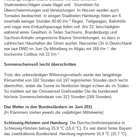
Starkniederschlägen sowie Hagel und Sturmböen für
Überschwemmungen und Verwüstungen. In Hessen wurden auch
Tornados beobachtet. In einigen Stadtteilen Hamburgs fielen am 6.
innerhalb weniger Stunden 40-60 l/m ² Regen. Tiefgaragen, Bahnhöfe
und sogar eine Einkaufspassage liefen voll. Am 22. beschädigten
während eines Gewitters in Teilen Sachsens, Brandenburgs und
Sachsen-Anhalts umgestürzte Bäume Stromleitungen, so dass in
zahlreichen Haushalten der Strom ausfiel. Nassester Ort in Deutschland
war laut DWD im Juni Oy-Mittelberg im Allgäu mit 269 l/m ², der
trockenste Cottbus mit 21 l/m ².
Sonnenscheinsoll leicht überschritten
Trotz des unbeständigen Witterungsverlaufs wurde das langjährige
Klimamittel von 192 Stunden mit 197 registrierten Stunden doch leicht
übertroffen, wobei die Sonne im Nordosten länger schien als im Süden.
So meldete auf der Ostseeinsel Greifswalder Oie die bundesweit
höchste Sonnenscheindauer von 313 Stunden (269 Stunden).
Das Wetter in den Bundesländern im Juni 2011
(In Klammern stehen jeweils die vieljährigen Mittelwerte)
Schleswig-Holstein und Hamburg
: Die Durchschnittstemperatur in
Schleswig-Holstein betrug 15,9 °C (15,0 °C). Es war damit hinter Bayern
das zweitkälteste Bundesland. Hamburg registrierte 16,9 °C (15,7 °C).