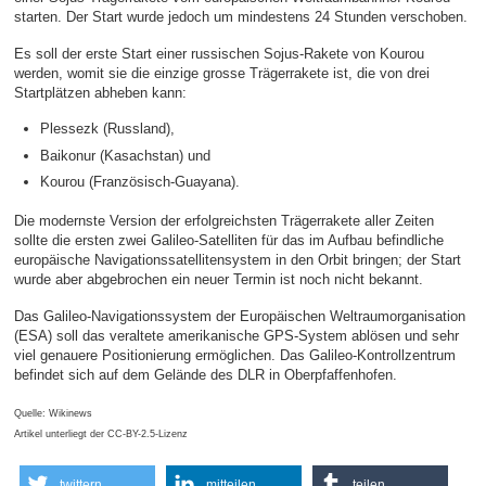
starten. Der Start wurde jedoch um mindestens 24 Stunden verschoben.
Es soll der erste Start einer russischen Sojus-Rakete von Kourou
werden, womit sie die einzige grosse Trägerrakete ist, die von drei
Startplätzen abheben kann:
Plessezk (Russland),
Baikonur (Kasachstan) und
Kourou (Französisch-Guayana).
Die modernste Version der erfolgreichsten Trägerrakete aller Zeiten
sollte die ersten zwei Galileo-Satelliten für das im Aufbau befindliche
europäische Navigationssatellitensystem in den Orbit bringen; der Start
wurde aber abgebrochen ein neuer Termin ist noch nicht bekannt.
Das Galileo-Navigationssystem der Europäischen Weltraumorganisation
(ESA) soll das veraltete amerikanische GPS-System ablösen und sehr
viel genauere Positionierung ermöglichen. Das Galileo-Kontrollzentrum
befindet sich auf dem Gelände des DLR in Oberpfaffenhofen.
Quelle: Wikinews
Artikel unterliegt der CC-BY-2.5-Lizenz
twittern
mitteilen
teilen