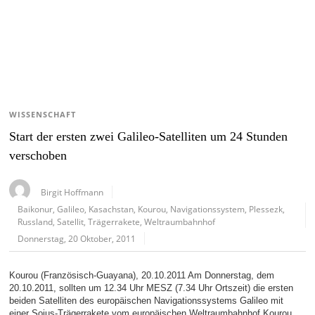
WISSENSCHAFT
Start der ersten zwei Galileo-Satelliten um 24 Stunden
verschoben
Birgit Hoffmann
Baikonur
,
Galileo
,
Kasachstan
,
Kourou
,
Navigationssystem
,
Plessezk
,
Russland
,
Satellit
,
Trägerrakete
,
Weltraumbahnhof
Donnerstag, 20 Oktober, 2011
Kourou (Französisch-Guayana), 20.10.2011 Am Donnerstag, dem
20.10.2011, sollten um 12.34 Uhr MESZ (7.34 Uhr Ortszeit) die ersten
beiden Satelliten des europäischen Navigationssystems Galileo mit
einer Sojus-Trägerrakete vom europäischen Weltraumbahnhof Kourou