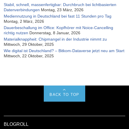
Stabil, schnell, massenfertigbar: Durchbruch bei lichtbasierten
Datenverbindungen
Montag, 23 März, 2026
Mediennutzung in Deutschland bei fast 11 Stunden pro Tag
Montag, 2 März, 2026
Dauerbeschallung im Office: Kopfhörer mit Noice-Cancelling
richtig nutzen
Donnerstag, 8 Januar, 2026
Materialknappheit: Chipmangel in der Industrie nimmt zu
Mittwoch, 29 Oktober, 2025
Wie digital ist Deutschland? – Bitkom-Dataverse jetzt neu am Start
Mittwoch, 22 Oktober, 2025
BACK TO TOP
BLOGROLL