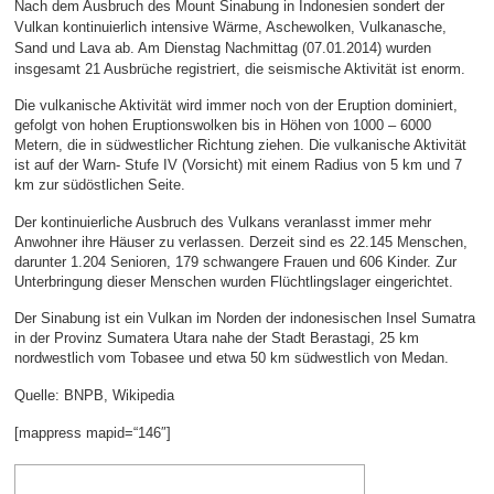
Nach dem Ausbruch des Mount Sinabung in Indonesien sondert der
Vulkan kontinuierlich intensive Wärme, Aschewolken, Vulkanasche,
Sand und Lava ab. Am Dienstag Nachmittag (07.01.2014) wurden
insgesamt 21 Ausbrüche registriert, die seismische Aktivität ist enorm.
Die vulkanische Aktivität wird immer noch von der Eruption dominiert,
gefolgt von hohen Eruptionswolken bis in Höhen von 1000 – 6000
Metern, die in südwestlicher Richtung ziehen. Die vulkanische Aktivität
ist auf der Warn- Stufe IV (Vorsicht) mit einem Radius von 5 km und 7
km zur südöstlichen Seite.
Der kontinuierliche Ausbruch des Vulkans veranlasst immer mehr
Anwohner ihre Häuser zu verlassen. Derzeit sind es 22.145 Menschen,
darunter 1.204 Senioren, 179 schwangere Frauen und 606 Kinder. Zur
Unterbringung dieser Menschen wurden Flüchtlingslager eingerichtet.
Der Sinabung ist ein Vulkan im Norden der indonesischen Insel Sumatra
in der Provinz Sumatera Utara nahe der Stadt Berastagi, 25 km
nordwestlich vom Tobasee und etwa 50 km südwestlich von Medan.
Quelle: BNPB, Wikipedia
[mappress mapid=“146″]