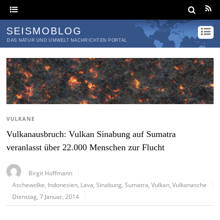
SEISMOBLOG
DAS NATUR UND UMWELT NACHRICHTEN PORTAL
VULKANE
Vulkanausbruch: Vulkan Sinabung auf Sumatra
veranlasst über 22.000 Menschen zur Flucht
Birgit Hoffmann
Aschewolke
,
Indonesien
,
Lava
,
Sinabung
,
Sumatra
,
Vulkan
,
Vulkanasche
Dienstag, 7 Januar, 2014