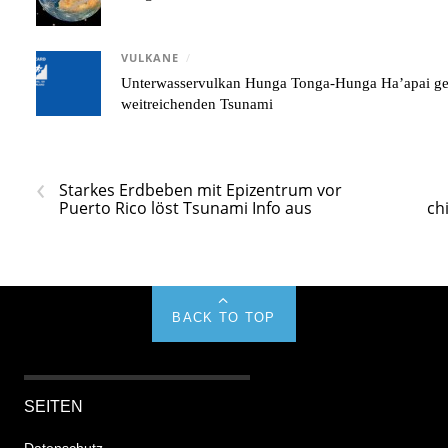
VULKANE
/
Unterwasservulkan Hunga Tonga-Hunga Ha’apai gene
weitreichenden Tsunami
‹
Starkes Erdbeben mit Epizentrum vor
Puerto Rico löst Tsunami Info aus
ch
BACK TO TOP
SEITEN
Datenschutz