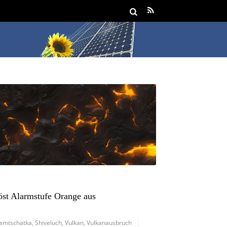
öst Alarmstufe Orange aus
amtschatka
,
Shiveluch
,
Vulkan
,
Vulkanausbruch