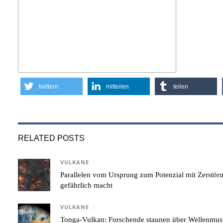
twittern
mitteilen
teilen
RELATED POSTS
VULKANE
/
Parallelen vom Ursprung zum Potenzial mit Zerstör
gefährlich macht
VULKANE
/
Tonga-Vulkan: Forschende staunen über Wellenmust