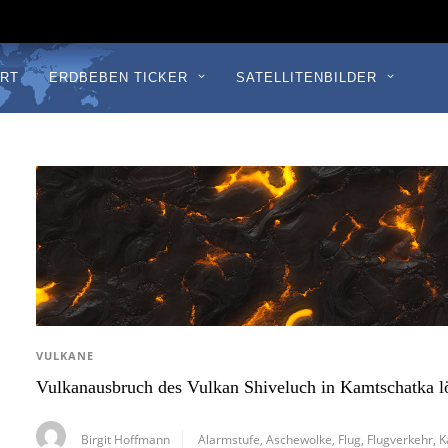
RT
ERDBEBEN TICKER
SATELLITENBILDER
VULKANE
Vulkanausbruch des Vulkan Shiveluch in Kamtschatka l
Birgit Hoffmann
Alarmstufe
,
Aschewolke
,
Flug
,
Flugverkehr
,
K