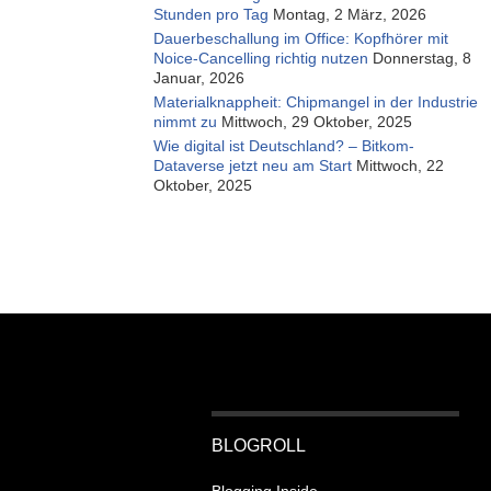
Stunden pro Tag
Montag, 2 März, 2026
Dauerbeschallung im Office: Kopfhörer mit
Noice-Cancelling richtig nutzen
Donnerstag, 8
Januar, 2026
Materialknappheit: Chipmangel in der Industrie
nimmt zu
Mittwoch, 29 Oktober, 2025
Wie digital ist Deutschland? – Bitkom-
Dataverse jetzt neu am Start
Mittwoch, 22
Oktober, 2025
BLOGROLL
Blogging Inside