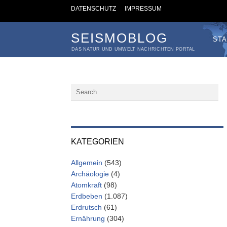
DATENSCHUTZ
IMPRESSUM
SEISMOBLOG
STA
DAS NATUR UND UMWELT NACHRICHTEN PORTAL
KATEGORIEN
Allgemein
(543)
Archäologie
(4)
Atomkraft
(98)
Erdbeben
(1.087)
Erdrutsch
(61)
Ernährung
(304)